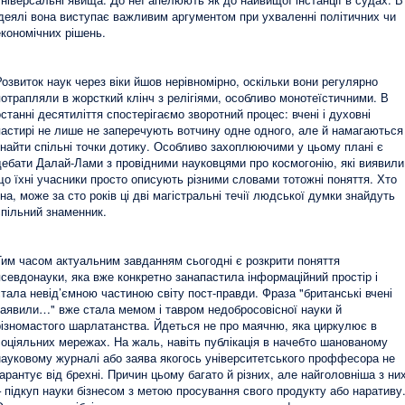
ідеялі вона виступає важливим аргументом при ухваленні політичних чи
економічних рішень.
Розвиток наук через віки йшов нерівномірно, оскільки вони регулярно
потрапляли в жорсткий клінч з релігіями, особливо монотеїстичними. В
останні десятиліття спостерігаємо зворотний процес: вчені і духовні
пастирі не лише не заперечують вотчину одне одного, але й намагаються
знайти спільні точки дотику. Особливо захоплюючими у цьому плані є
дебати Далай-Лами з провідними науковцями про космогонію, які виявили
що їхні учасники просто описують різними словами тотожні поняття. Хто
зна, може за сто років ці дві магістральні течії людської думки знайдуть
спільний знаменник.
Тим часом актуальним завданням сьогодні є розкрити поняття
псевдонауки, яка вже конкретно занапастила інформаційний простір і
стала невід’ємною частиною світу пост-правди. Фраза "британські вчені
заявили…" вже стала мемом і тавром недобросовісної науки й
різномастого шарлатанства. Йдеться не про маячню, яка циркулює в
соціяльних мережах. На жаль, навіть публікація в начебто шанованому
науковому журналі або заява якогось університетського проффесора не
гарантує від брехні. Причин цьому багато й різних, але найголовніша з ни
– підкуп науки бізнесом з метою просування свого продукту або наративу