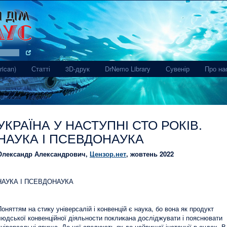
(current)
rican)
Статті
3D-друк
DrNemo Library
Сувенір
Про на
УКРАЇНА У НАСТУПНІ СТО РОКІВ.
НАУКА І ПСЕВДОНАУКА
Олександр Александрович,
Цензор.нет
, жовтень 2022
НАУКА І ПСЕВДОНАУКА
Поняттям на стику універсалій і конвенцій є наука, бо вона як продукт
людської конвенційної діяльности покликана досліджувати і пояснювати
універсальні явища. До неї апелюють як до найвищої інстанції в судах. В