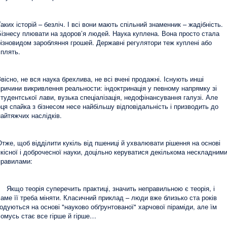
Таких історій – безліч. І всі вони мають спільний знаменник – жадібність.
Бізнесу плювати на здоров’я людей. Наука куплена. Вона просто стала
різновидом заробляння грошей. Державні регулятори теж куплені або
сплять.
Звісно, не вся наука брехлива, не всі вчені продажні. Існують инші
причини викривлення реальности: індоктринація у певному напрямку зі
студентської лави, вузька спеціалізація, недофінансування галузі. Але
оця спайка з бізнесом несе найбільшу відповідальність і призводить до
найтяжчих наслідків.
Отже, щоб відділити кукіль від пшениці й ухвалювати рішення на основі
якісної і доброчесної науки, доцільно керуватися декількома нескладним
правилами:
Якщо теорія суперечить практиці, значить неправильною є теорія, і
саме її треба міняти. Класичний приклад – люди вже близько ста років
годуються на основі "науково обґрунтованої" харчової піраміди, але їм
чомусь стає все гірше й гірше…