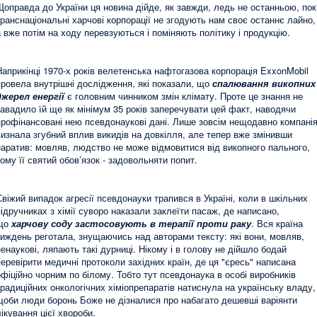
Щоправда до України ця новина дійде, як завжди, ледь не останньою, пок
транснаціональні харчові корпорації не згодують нам своє останнє лайно,
а вже потім на ходу перевзуються і поміняють політику і продукцію.
Наприкінці 1970-х років велетенська нафтогазова корпорація ExxonMobil
провела внутрішні дослідження, які показали, що
спалювання викопних
джерел енергії
є головним чинником змін клімату. Проте це знання не
завадило їй ще як мінімум 35 років заперечувати цей факт, наводячи
профінансовані нею псевдонаукові дані. Лише зовсім нещодавно компані
визнала згубний вплив викидів на довкілля, але тепер вже змінивши
наратив: мовляв, людство не може відмовитися від викопного пального,
тому її святий обов’язок - задовольняти попит.
Свіжий випадок агресії псевдонауки трапився в Україні, коли в шкільних
підручниках з хімії суворо наказали заклеїти пасаж, де написано,
що
харчову соду застосовують в терапії проти раку
. Вся країна
тиждень реготала, знущаючись над авторами тексту: які вони, мовляв,
ненаукові, ляпають такі дурниці. Нікому і в голову не дійшло бодай
перевірити медичні протоколи західних країн, де ця "єресь" написана
офіційно чорним по білому. Тобто тут псевдонаука в особі виробників
традиційних онкологічних хіміопрепаратів натиснула на українську владу,
щоби люди боронь Боже не дізналися про набагато дешевші варіянти
лікування цієї хвороби.