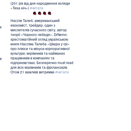
(201 рік від дня народження коляди
«Тиха ніч»)
#читати
Нассім Талеб, американський
економіст, трейдер, один з
м
мислителів сучасного світу, автор
теорії «Чорного лебедя». DrNemo:
хрестоматійний огляд українською
книги Нассіма Талеба «Шкура у грі»
про плюси та мінуси корпоративної
культури, керівників та найманих
працівників в компаніях та
е
підприємствах. Безперечно must read
для всіх керівників та фрілансерів.
Отож 21 важливі витримки
#читати