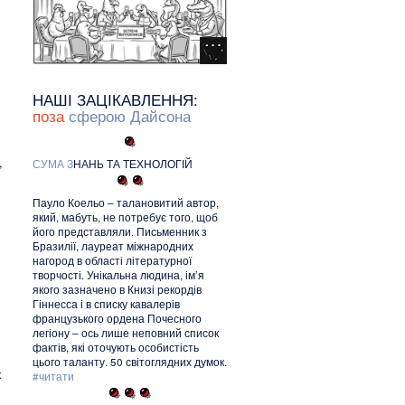
НАШІ ЗАЦІКАВЛЕННЯ:
поза
сферою Дайсона
,
С
У
М
А
З
НАНЬ ТА ТЕХНОЛОГІЙ
Пауло Коельо – талановитий автор,
який, мабуть, не потребує того, щоб
його представляли. Письменник з
Бразилії, лауреат міжнародних
нагород в області літературної
творчості. Унікальна людина, ім’я
якого зазначено в Книзі рекордів
Гіннесса і в списку кавалерів
французького ордена Почесного
легіону – ось лише неповний список
фактів, які оточують особистість
цього таланту. 50 світоглядних думок.
х
#читати
.