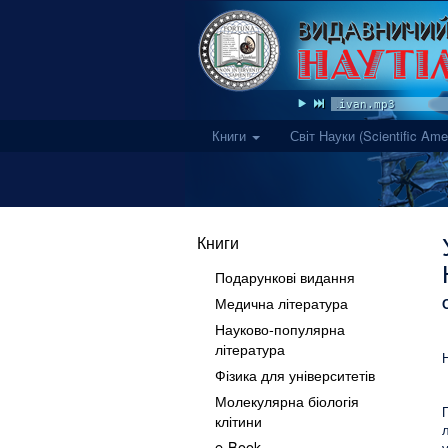
Olivan.mp3
Книги
Світ Науки (Scientific Ame
Книги
Подарункові видання
Медична література
Науково-популярна
література
Фізика для університетів
Молекулярна біологія
клітини
e-Book