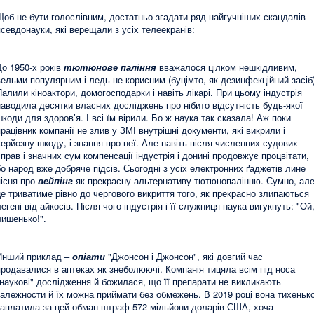
Щоб не бути голослівним, достатньо згадати ряд найгучніших скандалів
псевдонауки, які верещали з усіх телеекранів:
До 1950-х років
тютюнове паління
вважалося цілком нешкідливим,
вельми популярним і ледь не корисним (буцімто, як дезинфекційний засіб)
Палили кіноактори, домогосподарки і навіть лікарі. При цьому індустрія
наводила десятки власних досліджень про нібито відсутність будь-якої
шкоди для здоров’я. І всі їм вірили. Бо ж наука так сказала! Аж поки
працівник компанії не злив у ЗМІ внутрішні документи, які викрили і
серйозну шкоду, і знання про неї. Але навіть після численних судових
справ і значних сум компенсації індустрія і донині продовжує процвітати,
бо народ вже добряче підсів. Сьогодні з усіх електронних ґаджетів лине
пісня про
вейпінг
як прекрасну альтернативу тютюнопалінню. Сумно, ал
це триватиме рівно до чергового викриття того, як прекрасно злипаються
егені від айкосів. Після чого індустрія і її служниця-наука вигукнуть: "Ой
лишенько!".
Инший приклад –
опіати
"Джонсон і Джонсон", які довгий час
продавалися в аптеках як знеболюючі. Компанія тицяла всім під носа
"наукові" дослідження й божилася, що її препарати не викликають
залежности й їх можна приймати без обмежень. В 2019 році вона тихеньк
заплатила за цей обман штраф 572 мільйони доларів США, хоча