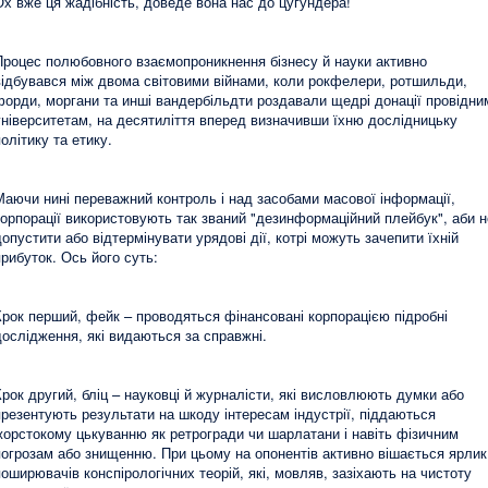
Ох вже ця жадібність, доведе вона нас до цугундера!
Процес полюбовного взаємопроникнення бізнесу й науки активно
відбувався між двома світовими війнами, коли рокфелери, ротшильди,
форди, моргани та инші вандербільдти роздавали щедрі донації провідни
університетам, на десятиліття вперед визначивши їхню дослідницьку
політику та етику.
Маючи нині переважний контроль і над засобами масової інформації,
корпорації використовують так званий "дезинформаційний плейбук", аби н
допустити або відтермінувати урядові дії, котрі можуть зачепити їхній
прибуток. Ось його суть:
Крок перший, фейк – проводяться фінансовані корпорацією підробні
дослідження, які видаються за справжні.
Крок другий, бліц – науковці й журналісти, які висловлюють думки або
презентують результати на шкоду інтересам індустрії, піддаються
жорстокому цькуванню як ретрогради чи шарлатани і навіть фізичним
погрозам або знищенню. При цьому на опонентів активно вішається ярлик
поширювачів конспірологічних теорій, які, мовляв, зазіхають на чистоту