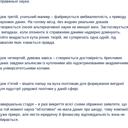
справжньої науки.
Крок третій, ухильний маневр – фабрикується амбівалентність з приводу
наукових даних. На голому місці, без жодних реальних доказів
створюється ілюзія альтернативної науки не меншої ваги. Застосовуєтьс
у випадках, коли опоненти зі справжніми даними надмірно домінують.
Тобто вкидається купа різних теорій, які суперечать одна одній, під
завалом яких ховається правда.
Крок четвертий, димова завіса – створюється достовірність брехливих
даних завдяки альянсам із купленими або індоктринованими академічним
та університетськими колами.
Крок п’ятий – вішати лапшу на вуха політикам для формування вигідної
для індустрії урядової політики у даній сфері.
Завершальна стадія – в разі викриття всієї схеми ображено заявляти, що
на той момент наука "об’єктивно" не мала даних про шкоду, тому компанії
дуже прикро, але нести юридичну й фінансову відповідальність вона не
збирається.