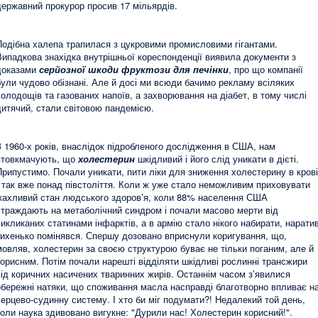
державний прокурор просив 17 мільярдів.
Подібна халепа трапилася з цукровими промисловими гігантами.
Випадкова знахідка внутрішньої кореспонденції виявила документи з
доказами
серйозної шкоди фруктози для печінки
, про що компанії
були чудово обізнані. Але й досі ми всюди бачимо рекламу всіляких
солодощів та газованих напоїв, а захворювання на діабет, в тому числі
дитячий, стали світовою пандемією.
З 1960-х років, внаслідок підробленого дослідження в США, нам
втовкмачують, що
холестерин
шкідливий і його слід уникати в дієті.
Припустимо. Почали уникати, пити ліки для зниження холестерину в крові
І так вже понад півстоліття. Коли ж уже стало неможливим приховувати
жахливий стан людського здоров’я, коли 88% населення США
страждають на метаболічний синдром і почали масово мерти від
викликаних статинами інфарктів, а в армію стало нікого набирати, нарати
тихенько помінявся. Спершу дозовано вприснули коригування, що,
мовляв, холестерин за своєю структурою буває не тільки поганим, але й
корисним. Потім почали нарешті відділяти шкідливі рослинні трансжири
від коричних насичених тваринних жирів. Останнім часом з’явилися
обережні натяки, що споживання масла насправді благотворно впливає н
серцево-судинну систему. І хто би міг подумати?! Недалекий той день,
коли наука здивовано вигукне: "Дурили нас! Холестерин корисний!".