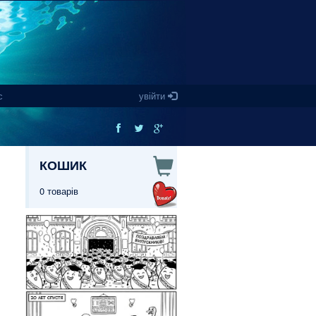
с
увійти
КОШИК
0 товарів