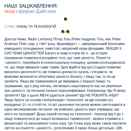
НАШІ ЗАЦІКАВЛЕННЯ:
поза
сферою Дайсона
С
У
М
А
З
НАНЬ ТА ТЕХНОЛОГІЙ
Доктор Немо, Radio Lemberg Пітер Тіль (Peter Андреас Тіль, нім. Peter
Andreas Thiel; нар. у 1967 році, Франкфурт) — американський бізнесмен
німецького походження, інвестор і керуючий хедж-фондами. ЛЕКЦІЯ 3:
СИСТЕМИ ЦІННОСТЕЙ Багато в чому історія 90-х - це історія
поширених помилок в розумінні того, що таке цінність. Поняття
«цінності» перейшло в психосоціальну площину, цінним оголошувалося
те, що люди вважали саме таким. Щоб відійти від цієї стадної помилки
минулого десятиліття, ми повинні докласти зусиль і з'ясувати, чи
можливо визначити об'єктивну цінність бізнесу, і якщо так, то як це
зробити. Якщо ми повернемося до міркувань з першої лекції, то
зауважимо, що є ряд питань, які можуть наштовхнути нас на уявлення
про цінності. Ці питання сильно персоніфіковані. Наприклад: Що Я можу
зробити? Що з цього МЕНІ здається цінним? Що НЕ РОБЛЯТЬ ІНШІ?
Якщо брати за основу глобалізацію і технології, як дві основні осі
координат 21-го століття, то всі зазначені питання можна синтезувати в
одне високорівневе питання: які компанії, цінність яких очевидна, ще
ніхто не заснував? Дещо інший погляд на технології - перехід від 0 до 1,
якщо повернутися до нашої колишньої термінології - можна отримати з
фінансової та економічної точок зору. Ця точка зору може також пролити
світло на поняття «цінності», розглянемо її зараз більш детально. (DN