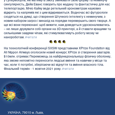
у суперкіборгів, які матимуть змогу змінювати свою форму та неминучу
сингулярність, Дейв Еванс говорить про жадану та фантастичну для нас
телепортацію, Мічіо Кайку веде ретельний хронометраж наукових
відкрить та напрямів які з цим відкриваються. Водночас всі футурологи
сходяться на думці, що створення Штучного інтелекту є неминучим, з
новим набором загроз і винахід на порядки перевершить свого творця. А
ще всі вони переконані: щоб вижити, нам доведеться удосконалюватись
– не лише друкувати собі органи на 3D-принтері, а й ставати кращими та
сильнішими завдяки чіпам, які стимулюватимуть роботу мозку чи
нанороботам.
#читати
На технологічній конференції SXSW представники XPrize Foundation від
All Nippon Airways оголосили новий конкурс XPrize зі створення аватарів.
$10млн. отримає Переможець за найфункціональнішу фізичну оболонку,
яка зможе непомітно переносити людські вміння та навички у місце та
час, коли ті потрібні, зберігаючи всі відчуття та вміння власного тіла.
Фінальний термін - 1 жовтня 2021 року.
#читати
УКРАЇНА, 79010 м. Львів,