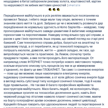
нещодавно в Китаї заборонили рекламу золота, коштовностей, картин
та нерухомості як хибних життєвих цінностей :)
#читати
Передбачення майбутнього в усіх релігіях вважається посяганням на
промисел Творця, і нібито люди мали таку опцію, включно з точним
знанням свого життя та долі. Забрано це чи є можливість розвинути дар
передбачення як нормальну здатність в Homo Sapientis— невідомо, тому
прогнозування майбутнього завжди цікавитиме й вабитиме невідомими
горизонтами та перспективами. Наводжу огляд кількох гуру цієї справи, а
разом з цим і їхніх прогнозів. Інша справа, що свіжий погляд на старі речі
бажаний. Сам технопрогноз справа добра, базується на аналітиці та
здоровому глузді, а от перебачити, як ці технології покращать чи
погіршать екологію, довкілля, життя — доволі складно, як і все, що
випробовується часом та практикою. За Лемом, спочатку треба
придумати термін, а вже потім проходить його матеріалізація. От
наприклад слово ІНТЕРНЕТ точно потребує нового змістовного терміну,
оскільки втратило описову суть процесів (ну яке ж це міжмережеве
з’єднання), по факту це вже ГЛОБАЛНЕТ. Так само і з сонячною енергією
— поки що ми можемо лише накопичувати електричну енергію,
індуковану сонячними променями, а от коли дійсно сонячна енергія буде
в вигляді якоїсь субстанції типу холодної сонячної плазми, тоді й назва
буде правильною... Не так вже й багато професійних мрійників та
конструкторів майбутнього. Маск бачить людей, які колонізують Марс,
зосередивши зусилля на техзасобах досягнення цього, навіть його
червоний роадстер літатиме навколо планет сонячної системи, маючи
на борту голографічні архіви основних досягнень земної цивілізації,
Курцвейл більше говорить про удосконалення людей та перетворення їх