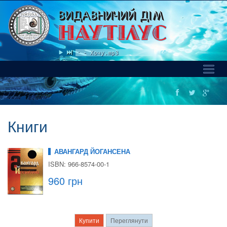
R8MARO, Anastasia Scar - Хочу.mp3
Toggl
Naviga
Книги
АВАНГАРД ЙОГАНСЕНА
ISBN: 966-8574-00-1
960 грн
Купити
Переглянути