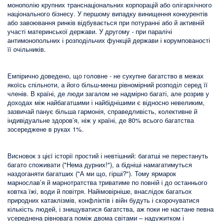
монополію крупних транснаціональних корпорацій або олігархічного
національного бізнесу. У першому випадку винищення конкурентів
або завоювання ринків відбувається при потуранні або й активній
участі материнської держави. У другому - при паралічі
антимонопольних і розподільчих функцій держави і корумпованості
її очільників.
Емпірично доведено, що головне - не сукупне багатство в межах
якоїсь спільноти, а його більш-менш рівномірний розподіл серед її
членів. В країні, де люди загалом не надмірно багаті, але розрив у
доходах між найбагатшими і найбіднішими є відносно невеликим,
зазвичай панує більша гармонія, справедливість, колективне й
індивідуальне здоров’я, ніж у країні, де 80% всього багатства
зосереджене в руках 1%.
Висновок з цієї історії простий і невтішний: багатші не перестануть
багато споживати ("Нема дурних!"), а бідніші намагатимуться
наздоганяти багатших ("А ми що, гірші?"). Тому ярмарок
марнослав’я й марнотратства триватиме по повній і до останнього
ковтка їжі, води й повітря. Найімовірніше, внаслідок багатьох
природних катаклізмів, конфліктів і війн будуть і скорочуватися
кількість людей, і знищуватися багатства, аж поки не настане певна
усереднена рівновага поміж двома світами – надужитком і