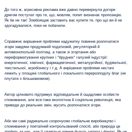
До того ж, агресивна реклама вже давно перевернула догори
дригом постулат про те, що, мовляв, попит визначає пропозицію.
Як би не так! Зомбоящик заставить вас купити те, про що ви й не
здогадувалися, поки не побачили.
Справжнє вирішення проблеми надужитку повинне розпочатися
згори завдяки продуманій податковій, регуляторній й
антимонопольній політиці, а також зі згортання або
переформатування крупних і "брудних" галузей індустрії:
енергетичної, хімічної, фармацевтичної, металургійної, будівельної,
текстильної, агробізнесу і т.д. А вирішення проблеми нестачі
лежить у площині глобального і локального перерозподілу благ (не
плутати з більшовизмом).
Автор цілковито підтримує відповідальне й ощадливе особисте
споживання, але все-таки екологічна й соціяльна революція, яка
приведе до реальних змін, мусить розпочатися згори.
Або ми самі радикально скорочуємо глобальне виробництво і
споживання у поетапний контрольований спосіб, або природа це
зробить за нас, але її свавільні діяння будуть гнітючі і бридкі. Як це