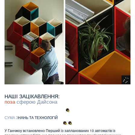
НАШІ ЗАЦІКАВЛЕННЯ:
поза
сферою Дайсона
С
У
М
А
З
НАНЬ ТА ТЕХНОЛОГІЙ
У Ганчжоу встановлено Перший із запланованих 10 автоматів із