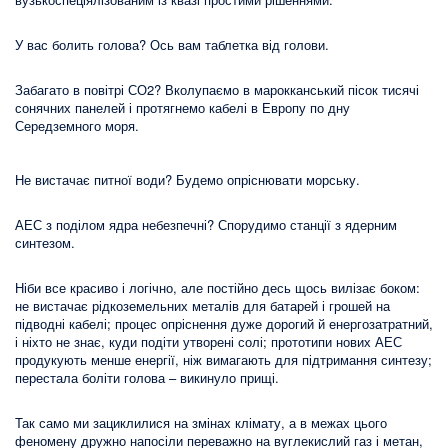
У вас болить голова? Ось вам таблетка від голови.
Забагато в повітрі СО2? Вколупаємо в марокканський пісок тисячі
сонячних панелей і протягнемо кабелі в Европу по дну
Середземного моря.
Не вистачає питної води? Будемо опріснювати морську.
АЕС з поділом ядра небезпечні? Спорудимо станції з ядерним
синтезом.
Ніби все красиво і логічно, але постійно десь щось вилізає боком:
не вистачає рідкоземельних металів для батарей і грошей на
підводні кабелі; процес опріснення дуже дорогий й енергозатратний,
і ніхто не знає, куди подіти утворені солі; прототипи нових АЕС
продукують менше енергії, ніж вимагають для підтримання синтезу;
перестала боліти голова – викинуло прищі.
Так само ми зациклилися на змінах клімату, а в межах цього
феномену дружно напосіли переважно на вуглекислий газ і метан,