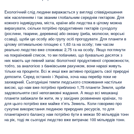
Екологічний слід людини виражається у вигляді співвідношення
між населенням і так званим глобальним середнім гектаром. Для
кожного індивідуума, міста, країни або людства в цілому можна
вирахувати, скільки потрібно продуктивних гектарів суходолу
(рослини, тварини, деревина) або океану (риба, молюски, морські
ссавці), щоби цю особу або групу осіб прогодувати. Для планети в
цілому оптимальною площею є 1,63 га на особу; тим часом
реально людство вже споживає 2,75 га на особу. Якщо поглянути
на покраїновий список, то ми побачимо, що буквально десяток з
них мають ще певний запас біологічної продуктивної спроможности,
тобто, за аналогією з банківським рахунком, вони наразі живуть
тільки на проценти. Всі ж инші вже активно проїдають свої природні
депозити. Серед останніх і Україна, хоча наш перебір поки не
захмарний. Сьогоднішні темпи людського споживання настільки
високі, що нам вже потрібно приблизно 1,75 планети Земля, щоби
задовольняти свої непогамовні жадання. А якщо всі мешканці
планети забажали би жити, як у західних розвинених країнах, то
для цього потрібно вже майже п’ять Земель. Коли говоримо про
сукупне використання людиною природних ресурсів, то для
планетарного балансу нам потрібно бути в межах 50 мільярдів тонн
на рік, тоді як сьогодні людство вже витрачає 100 мільярдів тонн.