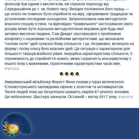
філософ був одним з мислителів, які сприяли переходу від
Середньовіччя до т. зв. Нового часу. Вихідне положення його праць —
що нічого не повинно бути сприйняте на віру, сформоване традицією чи
усталеними поглядами сьогодення. Запропонована ним методологія
власного пошуку істини, та відповідно "правильного" застосування свого
розуму може бути хорошою методологічною вправою для будь-якої
активно мислячої людини. Сам Декарт зіштовхнувся з проблемою
конфлікту з науковими та релігійними авторитетами, що визначали
"силове поле" ідей сучасної йому спільноти. І це, безумовно, вплинуло на
форму і логіку опису його власних ідей. Ця ситуація є характерною для
більшості творців візійного рівня. Інерційна характеристика спільноти, її
спроможність до сприйняття нового, межа і корисність консерватизму з
іншого боку є важливими, практичними характеристики часів змін.
#читати
Американський мільйонер Форест Фенн сховав у горах величезного
Єлловстоунського заповідника скриню з золотом та антикваріатом.
Тисячі людей поки що безуспішно шукають скарби 87-річного чоловіка.
Це небезпечно. Шестеро загинули. Останній – влітку 2017 року.
#читати