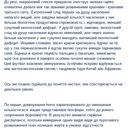
До речі, покраїновий список прекрасно ілюструє нинішні гарячі
кліматичні дебати між так званими розвиненими країнами і країнами
третього світу. Екологічний слід перших на душу населення
набагато вищий, але завдяки меншій кількості населення у них
більша біологічна продуктивна спроможність і, відповідно, менший
сукупний екологічний дефіцит. У другій групі, навпаки, екологічний
слід на душу населення відносно невеликий, але через значно
більше населення у них сукупно виходить вагоміший екологічний
дефіцит. Иншими словами, багаті країни критикують бідних за те,
що у тих перенаселення й відтак великі сукупні викиди парникових
газів. Бідніші ж країни тицяють пальцем у багатших, вимагаючи,
щоб їхні розніжені й зажирілі особини почали менше споживати.
Цей футбол взаємних звинувачень особливо яскраво відбувається
між англосаксонським світом і тандемом Індія-Китай або Африкою.
Ось ми плавно підійшли до поняття нестачі, яке спостерігається на
декількох рівнях.
По-перше, домінування homo sapiensпризвело до зменшення
кількости всіх инших представників біосфери, тобто до різкого
скорочення біорозмаїття. В результаті виникли серйозні
дисбаланси, оскільки вимирання одних видів веде до бурхливого
розмноження їхніх колишніх жертв в умовах відсутности