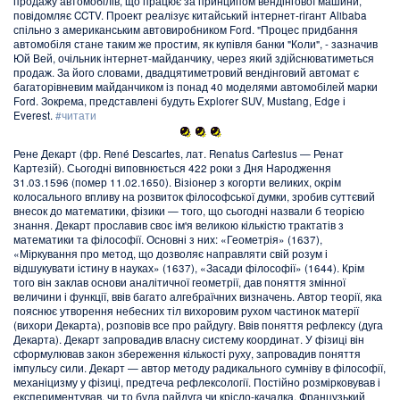
продажу автомобілів, що працює за принципом вендінгової машини,
повідомляє CCTV. Проект реалізує китайський інтернет-гігант Alibaba
спільно з американським автовиробником Ford. "Процес придбання
автомобіля стане таким же простим, як купівля банки "Коли", - зазначив
Юй Вей, очільник інтернет-майданчику, через який здійснюватиметься
продаж. За його словами, двадцятиметровий вендінговий автомат є
багаторівневим майданчиком із понад 40 моделями автомобілей марки
Ford. Зокрема, представлені будуть Explorer SUV, Mustang, Edge і
Everest.
#читати
Рене Декарт (фр. René Descartes, лат. Renatus Cartesius — Ренат
Картезій). Сьогодні виповнюється 422 роки з Дня Народження
31.03.1596 (помер 11.02.1650). Візіонер з когорти великих, окрім
колосального впливу на розвиток філософської думки, зробив суттєвий
внесок до математики, фізики — того, що сьогодні назвали б теорією
знання. Декарт прославив своє ім'я великою кількістю трактатів з
математики та філософії. Основні з них: «Геометрія» (1637),
«Міркування про метод, що дозволяє направляти свій розум і
відшукувати істину в науках» (1637), «Засади філософії» (1644). Крім
того він заклав основи аналітичної геометрії, дав поняття змінної
величини і функції, ввів багато алгебраїчних визначень. Автор теорії, яка
пояснює утворення небесних тіл вихоровим рухом частинок матерії
(вихори Декарта), розповів все про райдугу. Ввів поняття рефлексу (дуга
Декарта). Декарт запровадив власну систему координат. У фізиці він
сформулював закон збереження кількості руху, запровадив поняття
імпульсу сили. Декарт — автор методу радикального сумніву в філософії,
механіцизму у фізиці, предтеча рефлексології. Постійно розмірковував і
експериментував, чи то була райдуга чи крісло-качалка. Французький