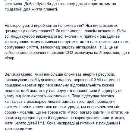
нестачею. Добре було би до того часу дожити притомним на
придатній для життя планеті.
Як скорочувати виробництво і споживання? Яка вина окремих
громадян у цьому процесі? Як виявилося – зовсім незначна. Якби
всі люди суворо виконували всі екологічні приписи (ощадливе
користування комунальними послугами, як то електрикою чи газом,
сортування сміття, велосипед замість автомобіля і т.і.), це би
забезпечило скорочення викидів СО2 максимум на 5 відсотків, що є
мізер.
Великий бізнес, який найбільше споживає енергії і ресурсів,
виснажуючи і забруднюючи планету, через свої ЗМІ навмисне
поширює наратив про персональну відповідальність кожної
людини, щоб вселити у нас відчуття власної вини й відвернути
увагу від його екологічних злочинів. Така підступна тактика
капіталістів розсварює людей: замість того, щоб проводити
системні зміни через тиск на наші уряди, ми сперечаємося між
собою - мовляв, що не треба їсти м’ясо, багато їздити чи літати, не
носити природне хутро й водночас не користуватися синтетикою,
мати багато дітей і т.і. Хоча насправді ці питання є похідними і
третьорядними.