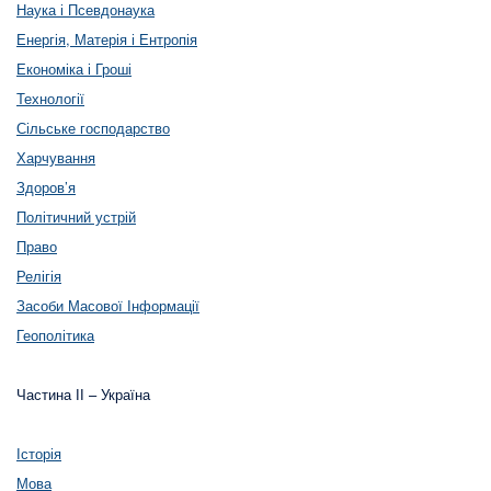
Наука і Псевдонаука
Енергія, Матерія і Ентропія
Економіка і Гроші
Технології
Сільське господарство
Харчування
Здоров’я
Політичний устрій
Право
Релігія
Засоби Масової Інформації
Геополітика
Частина ІІ – Україна
Історія
Мова