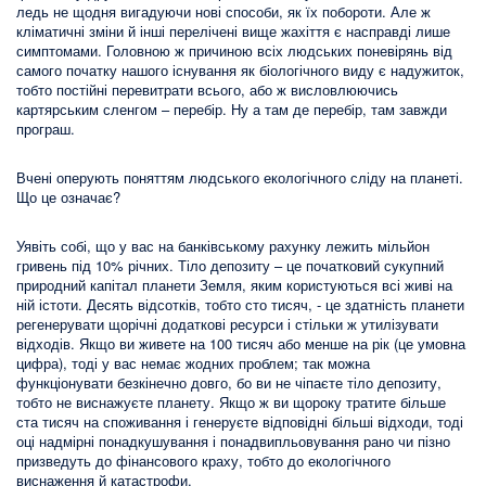
ледь не щодня вигадуючи нові способи, як їх побороти. Але ж
кліматичні зміни й інші перелічені вище жахіття є насправді лише
симптомами. Головною ж причиною всіх людських поневірянь від
самого початку нашого існування як біологічного виду є надужиток,
тобто постійні перевитрати всього, або ж висловлюючись
картярським сленгом – перебір. Ну а там де перебір, там завжди
програш.
Вчені оперують поняттям людського екологічного сліду на планеті.
Що це означає?
Уявіть собі, що у вас на банківському рахунку лежить мільйон
гривень під 10% річних. Тіло депозиту – це початковий сукупний
природний капітал планети Земля, яким користуються всі живі на
ній істоти. Десять відсотків, тобто сто тисяч, - це здатність планети
регенерувати щорічні додаткові ресурси і стільки ж утилізувати
відходів. Якщо ви живете на 100 тисяч або менше на рік (це умовна
цифра), тоді у вас немає жодних проблем; так можна
функціонувати безкінечно довго, бо ви не чіпаєте тіло депозиту,
тобто не виснажуєте планету. Якщо ж ви щороку тратите більше
ста тисяч на споживання і генеруєте відповідні більші відходи, тоді
оці надмірні понадкушування і понадвипльовування рано чи пізно
призведуть до фінансового краху, тобто до екологічного
виснаження й катастрофи.