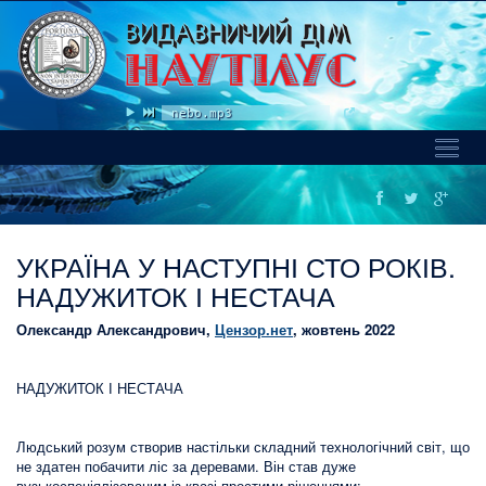
nmoj © nebo.mp3
Toggl
Naviga
УКРАЇНА У НАСТУПНІ СТО РОКІВ.
НАДУЖИТОК І НЕСТАЧА
Олександр Александрович,
Цензор.нет
, жовтень 2022
НАДУЖИТОК І НЕСТАЧА
Людський розум створив настільки складний технологічний світ, що
не здатен побачити ліс за деревами. Він став дуже
вузькоспеціялізованим із квазі простими рішеннями: