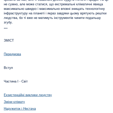
не сумно, але може статися, що екстремальні кліматичні явища
максимально швидко і максимально вповні знищать технологічну
інфраструктуру на планеті і якраз завдяки цьому врятують рештки
людства, бо ті вже не матимуть інструментів чинити подальшу
згубу.
***
ЗМІСТ
Передмова
Вступ
Частина І - Світ
Екзистенційні виклики людству
Зміни клімату
Надужиток і Нестача