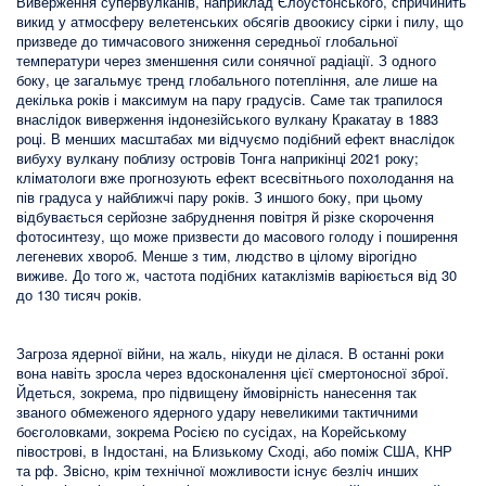
Виверження супервулканів, наприклад Єлоустонського, спричинить
викид у атмосферу велетенських обсягів двоокису сірки і пилу, що
призведе до тимчасового зниження середньої глобальної
температури через зменшення сили сонячної радіації. З одного
боку, це загальмує тренд глобального потепління, але лише на
декілька років і максимум на пару градусів. Саме так трапилося
внаслідок виверження індонезійського вулкану Кракатау в 1883
році. В менших масштабах ми відчуємо подібний ефект внаслідок
вибуху вулкану поблизу островів Тонга наприкінці 2021 року;
кліматологи вже прогнозують ефект всесвітнього похолодання на
пів градуса у найближчі пару років. З иншого боку, при цьому
відбувається серйозне забруднення повітря й різке скорочення
фотосинтезу, що може призвести до масового голоду і поширення
легеневих хвороб. Менше з тим, людство в цілому вірогідно
виживе. До того ж, частота подібних катаклізмів варіюється від 30
до 130 тисяч років.
Загроза ядерної війни, на жаль, нікуди не ділася. В останні роки
вона навіть зросла через вдосконалення цієї смертоносної зброї.
Йдеться, зокрема, про підвищену ймовірність нанесення так
званого обмеженого ядерного удару невеликими тактичними
боєголовками, зокрема Росією по сусідах, на Корейському
півострові, в Індостані, на Близькому Сході, або поміж США, КНР
та рф. Звісно, крім технічної можливости існує безліч инших