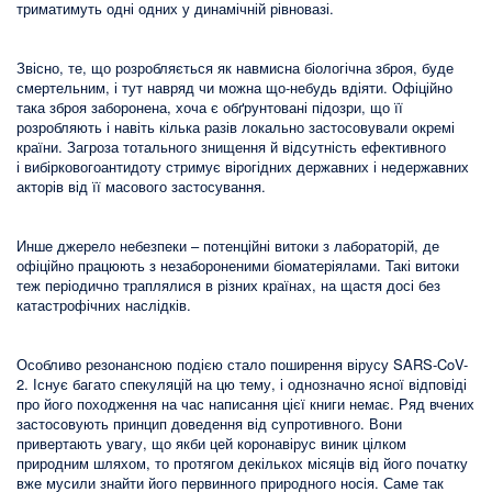
триматимуть одні одних у динамічній рівновазі.
Звісно, те, що розробляється як навмисна біологічна зброя, буде
смертельним, і тут навряд чи можна що-небудь вдіяти. Офіційно
така зброя заборонена, хоча є обґрунтовані підозри, що її
розробляють і навіть кілька разів локально застосовували окремі
країни. Загроза тотального знищення й відсутність ефективного
і вибірковогоантидоту стримує вірогідних державних і недержавних
акторів від її масового застосування.
Инше джерело небезпеки – потенційні витоки з лабораторій, де
офіційно працюють з незабороненими біоматеріялами. Такі витоки
теж періодично траплялися в різних країнах, на щастя досі без
катастрофічних наслідків.
Особливо резонансною подією стало поширення вірусу SARS-CoV-
2. Існує багато спекуляцій на цю тему, і однозначно ясної відповіді
про його походження на час написання цієї книги немає. Ряд вчених
застосовують принцип доведення від супротивного. Вони
привертають увагу, що якби цей коронавірус виник цілком
природним шляхом, то протягом декількох місяців від його початку
вже мусили знайти його первинного природного носія. Саме так