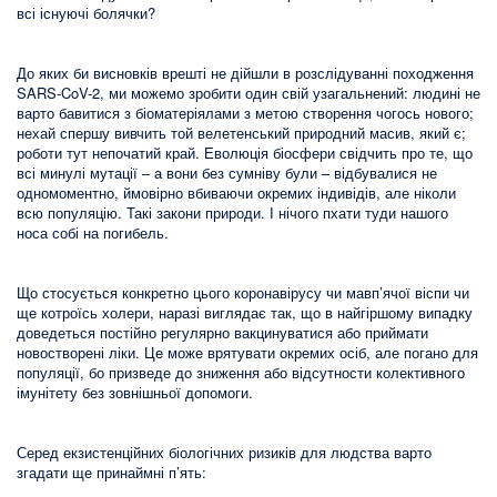
всі існуючі болячки?
До яких би висновків врешті не дійшли в розслідуванні походження
SARS-CoV-2, ми можемо зробити один свій узагальнений: людині не
варто бавитися з біоматеріялами з метою створення чогось нового;
нехай спершу вивчить той велетенський природний масив, який є;
роботи тут непочатий край. Еволюція біосфери свідчить про те, що
всі минулі мутації – а вони без сумніву були – відбувалися не
одномоментно, ймовірно вбиваючи окремих індивідів, але ніколи
всю популяцію. Такі закони природи. І нічого пхати туди нашого
носа собі на погибель.
Що стосується конкретно цього коронавірусу чи мавп’ячої віспи чи
ще котроїсь холери, наразі виглядає так, що в найгіршому випадку
доведеться постійно регулярно вакцинуватися або приймати
новостворені ліки. Це може врятувати окремих осіб, але погано для
популяції, бо призведе до зниження або відсутности колективного
імунітету без зовнішньої допомоги.
Серед екзистенційних біологічних ризиків для людства варто
згадати ще принаймні п’ять: