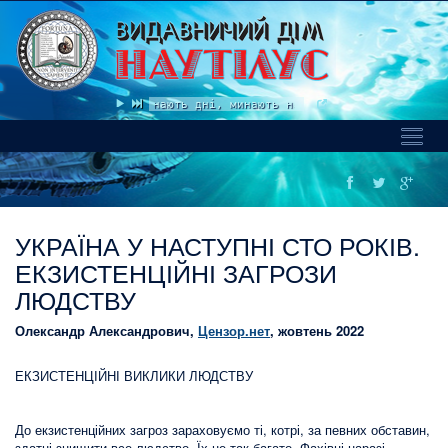
«Минають дні, минають ночі» Queen.mp3
Toggl
Naviga
УКРАЇНА У НАСТУПНІ СТО РОКІВ.
ЕКЗИСТЕНЦІЙНІ ЗАГРОЗИ
ЛЮДСТВУ
Олександр Александрович,
Цензор.нет
, жовтень 2022
ЕКЗИСТЕНЦІЙНІ ВИКЛИКИ ЛЮДСТВУ
До екзистенційних загроз зараховуємо ті, котрі, за певних обставин,
здатні знищити все людство. Їх не так багато. Фахівці наразі