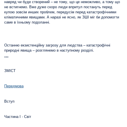
навряд чи буде створений – не тому, що це неможливо, а тому що
не встигнемо. Вже дуже скоро люди впритул постануть перед
купою зовсім инших проблем, передусім перед катастрофічними
кліматичними явищами. А наразі не ясно, як ЗШІ міг би допомогти
саме в їхньому подоланні.
Останню екзистенційну загрозу для людства – катастрофічні
природні явища – розглянемо в наступному розділі.
***
ЗМІСТ
Передмова
Вступ
Частина І - Світ