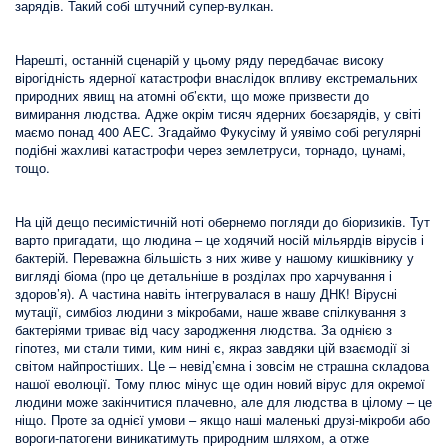
зарядів. Такий собі штучний супер-вулкан.
Нарешті, останній сценарій у цьому ряду передбачає високу
вірогідність ядерної катастрофи внаслідок впливу екстремальних
природних явищ на атомні об’єкти, що може призвести до
вимирання людства. Адже окрім тисяч ядерних боєзарядів, у світі
маємо понад 400 АЕС. Згадаймо Фукусіму й уявімо собі регулярні
подібні жахливі катастрофи через землетруси, торнадо, цунамі,
тощо.
На цій дещо песимістичній ноті обернемо погляди до біоризиків. Тут
варто пригадати, що людина – це ходячий носій мільярдів вірусів і
бактерій. Переважна більшість з них живе у нашому кишківнику у
вигляді біома (про це детальніше в розділах про харчування і
здоров’я). А частина навіть інтегрувалася в нашу ДНК! Вірусні
мутації, симбіоз людини з мікробами, наше жваве спілкування з
бактеріями триває від часу зародження людства. За однією з
гіпотез, ми стали тими, ким нині є, якраз завдяки цій взаємодії зі
світом найпростіших. Це – невід’ємна і зовсім не страшна складова
нашої еволюції. Тому плюс мінус ще один новий вірус для окремої
людини може закінчитися плачевно, але для людства в цілому – це
ніщо. Проте за однієї умови – якщо наші маленькі друзі-мікроби або
вороги-патогени виникатимуть природним шляхом, а отже