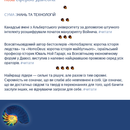
С
У
М
А
З
НАНЬ ТА ТЕХНОЛОГІЙ
Канадські вчені з Альбертського університету за допомогою штучного
інтелекту розшифрували початок манускрипту Войнича.
#читати
Всесвітньовідомий автор бестселерів «HomoSapiens: коротка історія
людства» та «HomoDeus: коротка історія майбутнього», ізраїльський
професор-історик Юваль Ной Гарарі, на Всесвітньому економічному
форумі у Давосі, виступив з напевно найцікавішою промовою серед усіх
ораторів.
#читати
Найкращі лідери — сильні та рішучі, але разом із тим скромні.
Скромність не означає, що ви слабкі або невпевнені в собі. Це означає,
що ви достатньо свідомі та тверді в переконаннях для того, щоб бачити
заслуги інших, не відчуваючи загрози для себе.
#читати