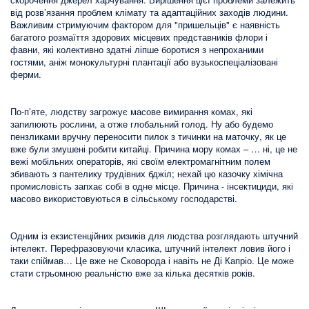
від розв’язання проблем клімату та адаптаційних заходів людини.
Важливим стримуючим фактором для "пришельців" є наявність
багатого розмаїття здорових місцевих представників флори і
фавни, які колективно здатні ліпше боротися з непроханими
гостями, аніж монокультурні плантації або вузькоспеціалізовані
ферми.
По-п’яте, людству загрожує масове вимирання комах, які
запилюють рослини, а отже глобальний голод. Ну або будемо
пензликами вручну переносити пилок з тичинки на маточку, як це
вже були змушені робити китайці. Причина мору комах – … ні, це не
вежі мобільних операторів, які своїм електромагнітним полем
збивають з пантелику трудівних бджіл; нехай цю казочку хімічна
промисловість запхає собі в одне місце. Причина - інсектициди, які
масово використовуються в сільському господарстві.
Одним із екзистенційних ризиків для людства розглядають штучний
інтелект. Перефразовуючи класика, штучний інтелект ловив його і
таки спіймав… Це вже не Сковорода і навіть не Ді Капріо. Це може
стати стрьомною реальністю вже за кілька десятків років.