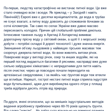
По-перше, людству катастрофічно не вистачає питної води. Це вже
стало очевидно всім і всюди. Як приклад – у Західній і навіть
Північній(!) Европі вже є десятки муніципалітетів, де вода в трубах
не існує взагалі, а питну воду довозять до споживачів бочками за
сотні кілометрів. Так само по селах України вже давно масово
пересихають колодязі. Причин цій глобальній проблемі декілька.
Інтенсивне танення льоду в Арктиці й Антарктиці вимиває
дорогоцінну прісну воду у світовий океан, а щоб її з морської знову
добути – потрібні складні й дорогі технології і дуже значна енергія.
Зменшення об’єму льодовиків у найвищих гірських масивах теж
скорочує джерела питної води, бо вони живлять витоки річок.
Поверхневі води у вигляді річок, озер та инших водойм, які на
перший погляд видаються багатими й рясними, насправді вже дуже
сильно забруднені хімікатами і є непридатними для пиття навіть
після очистки; через це повсюдно почали переходити на
артезіанські свердловини, і за якийсь час ґрунтові води теж втекли
ще вглибше. Нарешті, гострої нестачі питної води сприяла індустрія
води бутильованої, адже для виробництва одного літра у пляшці
треба відібрати десять літрів від природи.
По-друге, вчені оголосили, що за нинішніх індустріальних методів
ведення агробізнесу приблизно через 60-70 років щезнуть ґрунти.
Від слова "зовсім"… Ну тобто суто візуально на поверхні планети