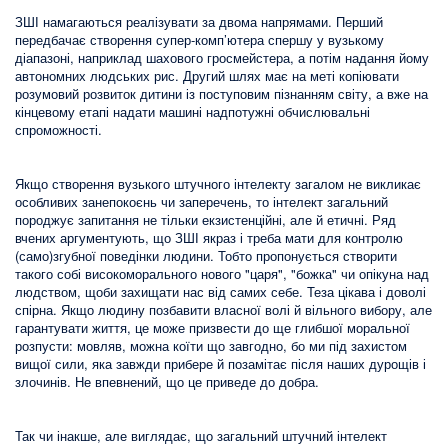
ЗШІ намагаються реалізувати за двома напрямами. Перший
передбачає створення супер-комп’ютера спершу у вузькому
діапазоні, наприклад шахового гросмейстера, а потім надання йому
автономних людських рис. Другий шлях має на меті копіювати
розумовий розвиток дитини із поступовим пізнанням світу, а вже на
кінцевому етапі надати машині надпотужні обчислювальні
спроможності.
Якщо створення вузького штучного інтелекту загалом не викликає
особливих занепокоєнь чи заперечень, то інтелект загальний
породжує запитання не тільки екзистенційні, але й етичні. Ряд
вчених аргументують, що ЗШІ якраз і треба мати для контролю
(само)згубної поведінки людини. Тобто пропонується створити
такого собі високоморального нового "царя", "божка" чи опікуна над
людством, щоби захищати нас від самих себе. Теза цікава і доволі
спірна. Якщо людину позбавити власної волі й вільного вибору, але
гарантувати життя, це може призвести до ще глибшої моральної
розпусти: мовляв, можна коїти що завгодно, бо ми під захистом
вищої сили, яка завжди прибере й позамітає після наших дурощів і
злочинів. Не впевнений, що це приведе до добра.
Так чи інакше, але виглядає, що загальний штучний інтелект