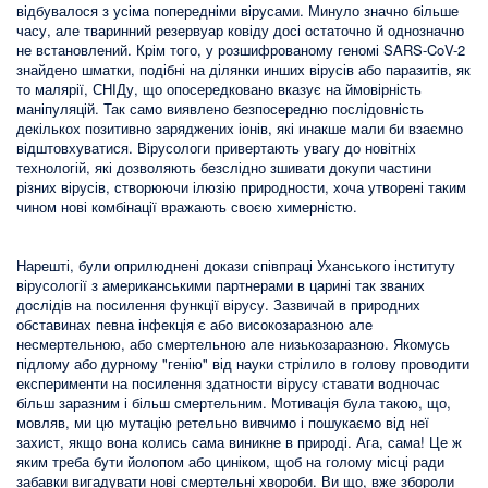
відбувалося з усіма попередніми вірусами. Минуло значно більше
часу, але тваринний резервуар ковіду досі остаточно й однозначно
не встановлений. Крім того, у розшифрованому геномі SARS-CoV-2
знайдено шматки, подібні на ділянки инших вірусів або паразитів, як
то малярії, СНІДу, що опосередковано вказує на ймовірність
маніпуляцій. Так само виявлено безпосередню послідовність
декількох позитивно заряджених іонів, які инакше мали би взаємно
відштовхуватися. Вірусологи привертають увагу до новітніх
технологій, які дозволяють безслідно зшивати докупи частини
різних вірусів, створюючи ілюзію природности, хоча утворені таким
чином нові комбінації вражають своєю химерністю.
Нарешті, були оприлюднені докази співпраці Уханського інституту
вірусології з американськими партнерами в царині так званих
дослідів на посилення функції вірусу. Зазвичай в природних
обставинах певна інфекція є або високозаразною але
несмертельною, або смертельною але низькозаразною. Якомусь
підлому або дурному "генію" від науки стрілило в голову проводити
експерименти на посилення здатности вірусу ставати водночас
більш заразним і більш смертельним. Мотивація була такою, що,
мовляв, ми цю мутацію ретельно вивчимо і пошукаємо від неї
захист, якщо вона колись сама виникне в природі. Ага, сама! Це ж
яким треба бути йолопом або циніком, щоб на голому місці ради
забавки вигадувати нові смертельні хвороби. Ви що, вже збороли