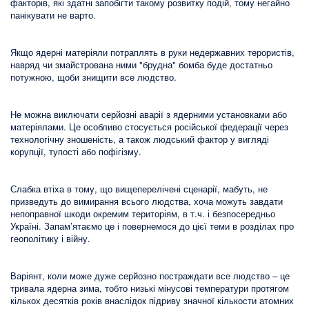
факторів, які здатні запобігти такому розвитку подій, тому негайно
панікувати не варто.
Якщо ядерні матеріяли потраплять в руки недержавних терористів,
навряд чи змайстрована ними "брудна" бомба буде достатньо
потужною, щоби знищити все людство.
Не можна виключати серйозні аварії з ядерними установками або
матеріялами. Це особливо стосується російської федерації через
технологічну зношеність, а також людський фактор у вигляді
корупції, тупості або пофігізму.
Слабка втіха в тому, що вищеперелічені сценарії, мабуть, не
призведуть до вимирання всього людства, хоча можуть завдати
непоправної шкоди окремим територіям, в т.ч. і безпосередньо
Україні. Запам’ятаємо це і повернемося до цієї теми в розділах про
геополітику і війну.
Варіянт, коли може дуже серйозно постраждати все людство – це
тривала ядерна зима, тобто низькі мінусові температури протягом
кількох десятків років внаслідок підриву значної кількости атомних