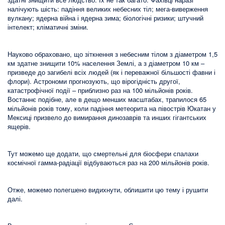
налічують шість: падіння великих небесних тіл; мега-виверження
вулкану; ядерна війна і ядерна зима; біологічні ризики; штучний
інтелект; кліматичні зміни.
Науково обраховано, що зіткнення з небесним тілом з діаметром 1,5
км здатне знищити 10% населення Землі, а з діаметром 10 км –
призведе до загибелі всіх людей (як і переважної більшості фавни і
флори). Астрономи прогнозують, що вірогідність другої,
катастрофічної події – приблизно раз на 100 мільйонів років.
Востаннє подібне, але в дещо менших масштабах, трапилося 65
мільйонів років тому, коли падіння метеорита на півострів Юкатан у
Мексиці призвело до вимирання динозаврів та инших гігантських
ящерів.
Тут можемо ще додати, що смертельні для біосфери спалахи
космічної гамма-радіації відбуваються раз на 200 мільйонів років.
Отже, можемо полегшено видихнути, облишити цю тему і рушити
далі.