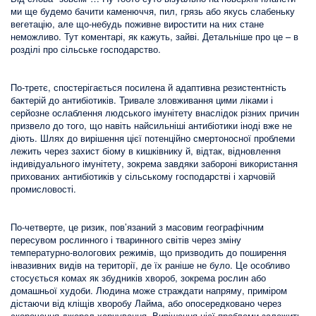
ми ще будемо бачити каменюччя, пил, грязь або якусь слабеньку
вегетацію, але що-небудь поживне виростити на них стане
неможливо. Тут коментарі, як кажуть, зайві. Детальніше про це – в
розділі про сільське господарство.
По-третє, спостерігається посилена й адаптивна резистентність
бактерій до антибіотиків. Тривале зловживання цими ліками і
серйозне ослаблення людського імунітету внаслідок різних причин
призвело до того, що навіть найсильніші антибіотики іноді вже не
діють. Шлях до вирішення цієї потенційно смертоносної проблеми
лежить через захист біому в кишківнику й, відтак, відновлення
індивідуального імунітету, зокрема завдяки забороні використання
прихованих антибіотиків у сільському господарстві і харчовій
промисловості.
По-четверте, це ризик, пов’язаний з масовим географічним
пересувом рослинного і тваринного світів через зміну
температурно-вологових режимів, що призводить до поширення
інвазивних видів на території, де їх раніше не було. Це особливо
стосується комах як збудників хвороб, зокрема рослин або
домашньої худоби. Людина може страждати напряму, приміром
дістаючи від кліщів хворобу Лайма, або опосередковано через
скорочення джерел харчування. Вирішення цієї проблеми залежить