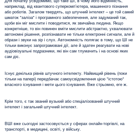
Для початку усвідомимо, що таке ШІ, в чому його відмінність,
наприклад, від квантового суперкомп’ютера, машинного пізнання
або роботів. Загалом твердять, що штучний інтелект – це той самий
шматок "заліза" і програмного забезпечення, але задуманий так,
щоби він міг мислити і поводитися, як звичайна людина. Якщо
конкретніше, то він повинен вміти мислити абстрактно, ухвалювати
автономні рішення, розпізнавати не тільки електронні сигнали, але й
образи і звуки на зір і слух. Автономність полягає в тому, що ШІ не
тільки виконує запрограмовані дії, але й здатен реагувати на нові
аудіовізуальні подразники, які він сам тлумачить і на основі яких
сам діє.
Існує декілька рівнів штучного інтелекту. Найвищий рівень (поки
тільки на папері) передбачає самоусвідомлення цією "істотою"
власного існування і мети цього існування. Вже стрьомно, еге ж.
Крім того, є так званий вузький або спеціалізований штучний
інтелект і загальний штучний інтелект.
ВШІ вже сьогодні застосовується у сферах онлайн-торгівлі, на
транспорті, в медицині, освіті, у війську.