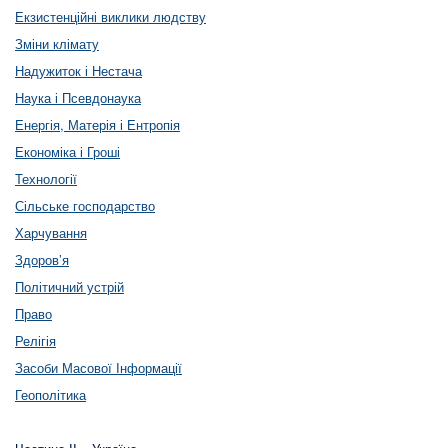
Екзистенційні виклики людству
Зміни клімату
Надужиток і Нестача
Наука і Псевдонаука
Енергія, Матерія і Ентропія
Економіка і Гроші
Технології
Сільське господарство
Харчування
Здоров’я
Політичний устрій
Право
Релігія
Засоби Масової Інформації
Геополітика