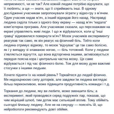
неприємності, чи не так? Але кожній людині потрібно відчувати, що
її люблять; а ще — знати, що її сприймають інші. В одному
дослідженні учасникам запропонували зіграти у відео-гру з м’ячем.
Один учасник кидав м’яч, а інший відкидав його назад. Насправді
людина сиділа тільки з одного боку екрану — назад м’яч “кидала”
комп’ютерна програма. Але учасникам сказали, що персонажами на
екрані управляють живі люди. І що ж відбувалося, коли ці “інші
гравці” відмовилися повернути м’яч? Мозок учасників експерименту
реагував так само, як він реагує на фізичний біль. Тобто коли
людина отримує відмову, то мозок “відчуває” це так само болісно,
як і у випадку зі зламаною ногою, — біль тотожний. Коли у людини
з’являється відчуття, що вона відторгнена іншими, активізовується
передня поясна кора і центральна частка мозку. Це саме
відбувається і під час фізичного болю. Тож для мозку дуже важливі
стосунки з іншими людьми.
Хочете підняти їх на новий рівень? Торкайтеся до людей фізично.
Ми недооцінюємо силу доторків, але завдяки їм людина виглядає
більш переконливою, може підвищити продуктивність команди і т.д.
Торкання до людини, яку ви любите, може зменшити біль; а
експеримент, який проводився серед подружніх пар, показав, що
чим міцніший шлюб, тим дотик має сильніший вплив. Тому обійміть
сьогодні близьку людину. Але не на секунду — поясніть їй, що
нейробіологи рекомендують довгі обійми.