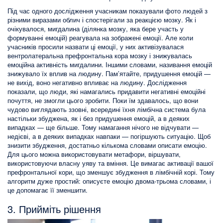
Під час одного дослідження учасникам показували фото людей з
різними виразами облич і спостерігали за реакцією мозку. Як і
очікувалося, мигдалина (ділянка мозку, яка бере участь у
формуванні емоцій) реагувала на зображені емоції. Але коли
учасників просили назвати ці емоції, у них активізувалася
вентролатеральна префронтальна кора мозку і знижувалась
емоційна активність мигдалини. Іншими словами, називання емоцій
знижувало їх вплив на людину. Пам’ятайте, придушення емоцій —
не вихід, воно негативно впливає на людину. Дослідження
показали, що люди, які намагались придавити негативні емоційні
почуття, не змогли цього зробити. Поки їм здавалось, що вони
чудово виглядають ззовні, всередині їхня лімбічна система була
настільки збуджена, як і без придушення емоцій, а в деяких
випадках — ще більше. Тому намагання нічого не відчувати —
недієві, а в деяких випадках навпаки — погіршують ситуацію. Щоб
знизити збудження, достатньо кількома словами описати емоцію.
Для цього можна використовувати метафори, віршувати,
використовуючи власну уяву та вміння. Це вимагає активації вашої
префронтальної кори, що зменшує збудження в лімбічній корі. Тому
алгоритм дуже простий: описуєте емоцію двома-трьома словами, і
це допомагає її зменшити.
3. Прийміть рішення