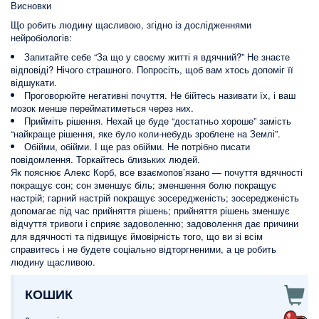
Висновки
Що робить людину щасливою, згідно із дослідженнями
нейробіологів:
Запитайте себе “За що у своєму житті я вдячний?” Не знаєте
відповіді? Нічого страшного. Попросіть, щоб вам хтось допоміг її
відшукати.
Проговорюйте негативні почуття. Не бійтесь називати їх, і ваш
мозок менше перейматиметься через них.
Прийміть рішення. Нехай це буде “достатньо хороше” замість
“найкраще рішення, яке було коли-небудь зроблене на Землі”.
Обійми, обійми. І ще раз обійми. Не потрібно писати
повідомлення. Торкайтесь близьких людей.
Як пояснює Алекс Корб, все взаємопов’язано — почуття вдячності
покращує сон; сон зменшує біль; зменшення болю покращує
настрій; гарний настрій покращує зосередженість; зосередженість
допомагає під час прийняття рішень; прийняття рішень зменшує
відчуття тривоги і сприяє задоволенню; задоволення дає причини
для вдячності та підвищує ймовірність того, що ви зі всім
справитесь і не будете соціально відторгненими, а це робить
людину щасливою.
КОШИК