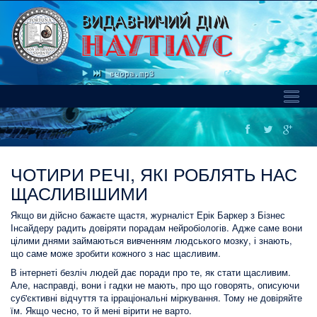
Василь Зінкевич-Нiби вчора.mp3
Toggl
Naviga
ЧОТИРИ РЕЧІ, ЯКІ РОБЛЯТЬ НАС
ЩАСЛИВІШИМИ
Якщо ви дійсно бажаєте щастя, журналіст Ерік Баркер з Бізнес
Інсайдеру радить довіряти порадам нейробіологів. Адже саме вони
цілими днями займаються вивченням людського мозку, і знають,
що саме може зробити кожного з нас щасливим.
В інтернеті безліч людей дає поради про те, як стати щасливим.
Але, насправді, вони і гадки не мають, про що говорять, описуючи
суб'єктивні відчуття та ірраціональні міркування. Тому не довіряйте
їм. Якщо чесно, то й мені вірити не варто.