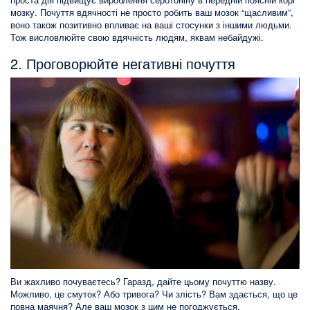
мозку. Почуття вдячності не просто робить ваш мозок “щасливим”,
воно також позитивно впливає на ваші стосунки з іншими людьми.
Тож висловлюйте свою вдячність людям, яквам небайдужі.
2. Проговорюйте негативні почуття
Ви жахливо почуваєтесь? Гаразд, дайте цьому почуттю назву.
Можливо, це смуток? Або тривога? Чи злість? Вам здається, що це
повна маячня? Але ваш мозок з цим не погоджується.