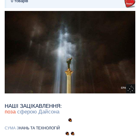
0 товарів
НАШІ ЗАЦІКАВЛЕННЯ:
поза
сферою Дайсона
С
У
М
А
З
НАНЬ ТА ТЕХНОЛОГІЙ