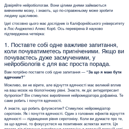
Довіряйте нейробіологам. Вони цілими днями займаються
вивченням мозку, і знають, що по-справжньому може зробити
людину щасливою.
Ідеї стосовно цього має дослідник із Каліфорнійського університету
в Лос-Анджелесі Алекс Корб. Ось перевірена й науково
підтверджена четвірка:
1. Поставте собі одне важливе запитання,
коли почуватиметесь пригніченими. Якщо ви
почуваєтесь дуже засмученими, у
нейробіологів є для вас проста порада.
Вам потрібно поставте собі одне запитання —
“За що я маю бути
вдячним?”
Можливо, ви не вірите, але відчуття вдячності має великий вплив
на ваш мозок на біологічному рівні. Знаєте, як діє антидепресант
бупропіон? Він стимулює вироблення нейромедіатора дофаміна. Те
саме робить і почуття вдячності.
А знаєте, що робить флуоксетин? Стимулює нейромедіатор
серотонін. Як і почуття вдячності. Один з головних ефектів відчуття
вдячності — підвищення рівня серотоніну. Коли ви думаєте про те,
за що вдячні, то фокусуєтеся на позитивних аспектах життя. Ця
проста дія підвищує вироблення серотоніну в передній поясній корі