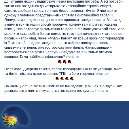
До читання людину підштовхує певна внутрішня потреба. А всі потреби
так чи інак зводяться до чотирьох екзистенційних страхів: смерті,
самоти, свободи і сенсу, точніше безсенсовності, буття. Якщо вірити
одному з головних представників напряму екзистенційної терапії І.
Ялому, саме подолання цих страхів приносить людині щастя. Взаємодія
з ними в той чи інший спосіб породжує тривогу та напругу в людській
психіці, яка потребує вивільнення та прагне гармонізувати свій стан. Але
мало хто каже собі: я боюся померти, тому піду почитаю тих, хто про це
писав, – наприклад, може, «Чуму» Камю? Чи краще щось про тореадорів
із Гемінгвея? Швидше, людина просто вибере книжку про щось
співзвучне чи перегляне гостросюжетний фільм. Найімовірніше –
постарається позбутися напруги –байдуже як, аби тільки якомога
швидше. Та чи найбільш ефективно?
#читати
Післямова, Джерела текстів, спосіб впорядкування та візуалізації, зміст
та безліч цікавих думок стосовно ТГШ та його творчості
#читати
На жаль цього не вчать в школі та не викладають у вишах. По крупинках
досягається з книг, спілкувань, світоглядних роздумів...
#читати