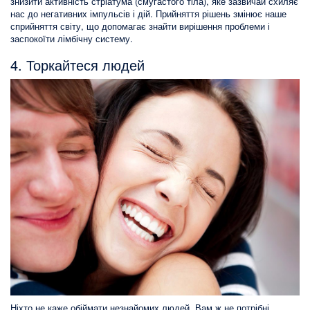
знизити активність стріатума (смугастого тіла), яке зазвичай схиляє
нас до негативних імпульсів і дій. Прийняття рішень змінює наше
сприйняття світу, що допомагає знайти вирішення проблеми і
заспокоїти лімбічну систему.
4. Торкайтеся людей
Ніхто не каже обіймати незнайомих людей. Вам ж не потрібні