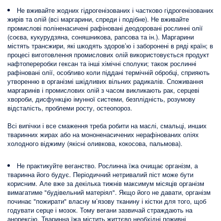
Не вживайте жодних гідрогенізованих і частково гідрогенізованих
жирів та олій (всі маргарини, спреди і подібне). Не вживайте
промислові поліненасичені рафіновані деодоровані рослинні олії
(соєва, кукурудзяна, соняшникова, рапсова та ін.). Маргарини
містять трансжири, які шкодять здоров’ю і заборонені в ряді країн; в
процесі виготовлення промислових олій використовується продукт
нафтопереробки гексан та інші хімічні сполуки; також рослинні
рафіновані олії, особливо коли піддані термічній обробці, сприяють
утворенню в організмі шкідливих вільних радикалів. Споживання
маргаринів і промислових олій з часом викликають рак, серцеві
хвороби, дисфункцію імунної системи, безплідність, розумову
відсталість, проблеми росту, остеопороз.
Всі випічки і все смаження треба робити на маслі, смальці, инших
тваринних жирах або на мононенасичених нерафінованих оліях
холодного віджиму (якісні оливкова, кокосова, пальмова).
Не практикуйте веганство. Рослинна їжа очищає організм, а
тваринна його будує. Періодичний нетривалий піст може бути
корисним. Але вже за декілька тижнів максимум місяців організм
вимагатиме "будівельний матеріял". Якщо його не давати, організм
починає "пожирати" власну м’язову тканину і кістки для того, щоб
годувати серце і мозок. Тому вегани зазвичай страждають на
анорексію. Тваринна їжа містить життєво необхідні поживні