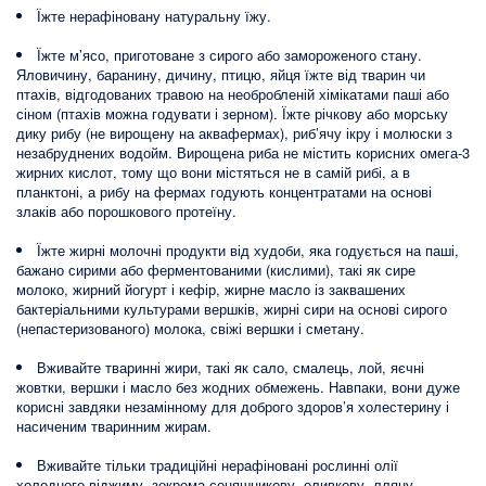
Їжте нерафіновану натуральну їжу.
Їжте м’ясо, приготоване з сирого або замороженого стану.
Яловичину, баранину, дичину, птицю, яйця їжте від тварин чи
птахів, відгодованих травою на необробленій хімікатами паші або
сіном (птахів можна годувати і зерном). Їжте річкову або морську
дику рибу (не вирощену на аквафермах), риб’ячу ікру і молюски з
незабруднених водойм. Вирощена риба не містить корисних омега-3
жирних кислот, тому що вони містяться не в самій рибі, а в
планктоні, а рибу на фермах годують концентратами на основі
злаків або порошкового протеїну.
Їжте жирні молочні продукти від худоби, яка годується на паші,
бажано сирими або ферментованими (кислими), такі як сире
молоко, жирний йогурт і кефір, жирне масло із заквашених
бактеріальними культурами вершків, жирні сири на основі сирого
(непастеризованого) молока, свіжі вершки і сметану.
Вживайте тваринні жири, такі як сало, смалець, лой, яєчні
жовтки, вершки і масло без жодних обмежень. Навпаки, вони дуже
корисні завдяки незамінному для доброго здоров’я холестерину і
насиченим тваринним жирам.
Вживайте тільки традиційні нерафіновані рослинні олії
холодного віджиму, зокрема соняшникову, оливкову, лляну,