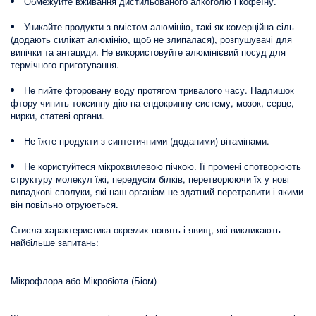
Обмежуйте вживання дистильованого алкоголю і кофеїну.
Уникайте продукти з вмістом алюмінію, такі як комерційна сіль
(додають силікат алюмінію, щоб не злипалася), розпушувачі для
випічки та антациди. Не використовуйте алюмінієвий посуд для
термічного приготування.
Не пийте фторовану воду протягом тривалого часу. Надлишок
фтору чинить токсинну дію на ендокринну систему, мозок, серце,
нирки, статеві органи.
Не їжте продукти з синтетичними (доданими) вітамінами.
Не користуйтеся мікрохвилевою пічкою. Її промені спотворюють
структуру молекул їжі, передусім білків, перетворюючи їх у нові
випадкові сполуки, які наш організм не здатний перетравити і якими
він повільно отруюється.
Стисла характеристика окремих понять і явищ, які викликають
найбільше запитань:
Мікрофлора або Мікробіота (Біом)