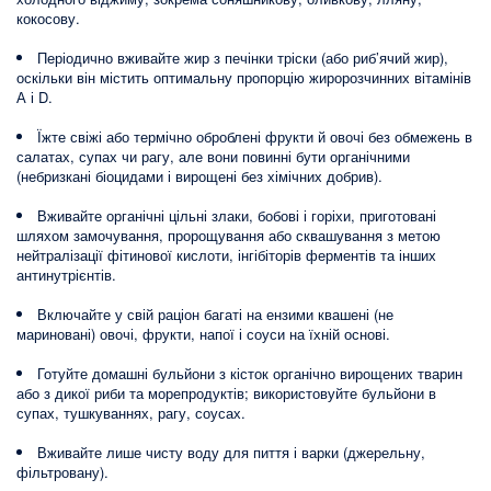
кокосову.
Періодично вживайте жир з печінки тріски (або риб’ячий жир),
оскільки він містить оптимальну пропорцію жиророзчинних вітамінів
А і D.
Їжте свіжі або термічно оброблені фрукти й овочі без обмежень в
салатах, супах чи рагу, але вони повинні бути органічними
(небризкані біоцидами і вирощені без хімічних добрив).
Вживайте органічні цільні злаки, бобові і горіхи, приготовані
шляхом замочування, пророщування або сквашування з метою
нейтралізації фітинової кислоти, інгібіторів ферментів та інших
антинутрієнтів.
Включайте у свій раціон багаті на ензими квашені (не
мариновані) овочі, фрукти, напої і соуси на їхній основі.
Готуйте домашні бульйони з кісток органічно вирощених тварин
або з дикої риби та морепродуктів; використовуйте бульйони в
супах, тушкуваннях, рагу, соусах.
Вживайте лише чисту воду для пиття і варки (джерельну,
фільтровану).