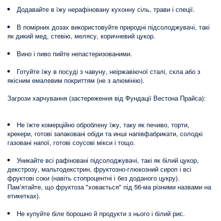
Додавайте в їжу нерафіновану кухонну сіль, трави і спеції.
В помірних дозах використовуйте природні підсолоджувачі, такі
як дикий мед, стевію, мелясу, коричневий цукор.
Вино і пиво пийте непастеризованими.
Готуйте їжу в посуді з чавуну, неіржавіючої сталі, скла або з
якісним емалевим покриттям (не з алюмінію).
Загрози харчування (застереження від Фундації Вестона Прайса):
Не їжте комерційно оброблену їжу, таку як печиво, торти,
крекери, готові запаковані обіди та инші напівфабрикати, солодкі
газовані напої, готові соусові мікси і тощо.
Уникайте всі рафіновані підсолоджувачі, такі як білий цукор,
декстрозу, мальтодекстрин, фруктозно-глюкозний сироп і всі
фруктові соки (навіть стопроцентні і без доданого цукру).
Пам’ятайте, що фруктоза "ховається" під 56-ма різними назвами на
етикетках).
Не купуйте біле борошно й продукти з нього і білий рис.