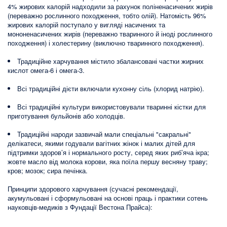
4% жирових калорій надходили за рахунок поліненасичених жирів
(переважно рослинного походження, тобто олій). Натомість 96%
жирових калорій поступало у вигляді насичених та
мононенасичених жирів (переважно тваринного й іноді рослинного
походження) і холестерину (виключно тваринного походження).
Традиційне харчування містило збалансовані частки жирних
кислот омега-6 і омега-3.
Всі традиційні дієти включали кухонну сіль (хлорид натрію).
Всі традиційні культури використовували тваринні кістки для
приготування бульйонів або холодців.
Традиційні народи зазвичай мали спеціальні "сакральні"
делікатеси, якими годували вагітних жінок і малих дітей для
підтримки здоров’я і нормального росту, серед яких риб’яча ікра;
жовте масло від молока корови, яка поїла першу весняну траву;
кров; мозок; сира печінка.
Принципи здорового харчування (сучасні рекомендації,
акумульовані і сформульовані на основі праць і практики сотень
науковців-медиків з Фундації Вестона Прайса):