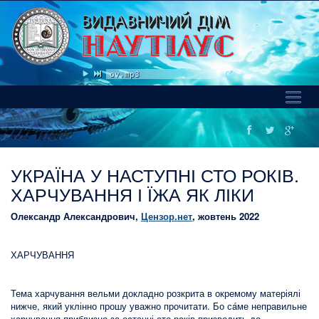
tin_soncja © zolotoslov.mp3
Toggl
Naviga
УКРАЇНА У НАСТУПНІ СТО РОКІВ.
ХАРЧУВАННЯ І ЇЖА ЯК ЛІКИ
Олександр Александрович,
Цензор.нет
, жовтень 2022
ХАРЧУВАННЯ
Тема харчування вельми докладно розкрита в окремому матеріялі
нижче, який уклінно прошу уважно прочитати. Бо сáме неправильне
харчування приблизно за останні сто років призводить до