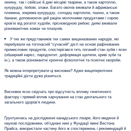
океяну, так і свійські й дикі місцеві тварини, а також картоплю,
кукурудзу, бобові, злаки. Багато овочів вживали й африканські
племена, зокрема кукурудзу, солодку картоплю, пшоно, а також
банани, доповнюючи цей раціон молочними продуктами і сирою
кров’ю від рогатої худоби, прісноводною рибою; деякі вживали
різноманітних комах чи плазунів.
У тих же представників тих самих вищеназваних народів, які
перебували на тогочасній "сучасній" дієті на основі рафінованих
промислових продуктів, спостерігався геть поганий стан зубів і ясен
(обширний карієс, пародонтит, деформація щелепи, криві зуби та
ін.), а також різноманітні хронічні фізіологічні та психічні хвороби.
Як можна інтерпретувати ці висновки? Адже вищеперелічені
традиційні дієти дуже різняться.
Висновки ясно свідчать про відсутність впливу генетичного
фактору і прямий вплив харчування на стан дентального та
загального здоров’я людини.
Ґрунтуючись на дослідженні канадського лікаря, його медичні й
наукові послідовники, об’єднані нині у Фундації імені Вестона
Прайса, використали частину його ж спостережень і рекомендацій й