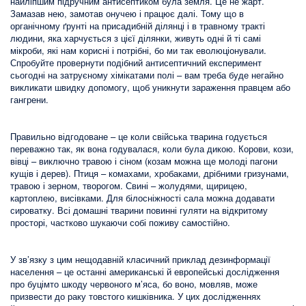
найліпшим підручним антисептиком була земля. Це не жарт.
Замазав нею, замотав онучею і працює далі. Тому що в
органічному ґрунті на присадибній ділянці і в травному тракті
людини, яка харчується з цієї ділянки, живуть одні й ті самі
мікроби, які нам корисні і потрібні, бо ми так еволюціонували.
Спробуйте провернути подібний антисептичний експеримент
сьогодні на затруєному хімікатами полі – вам треба буде негайно
викликати швидку допомогу, щоб уникнути зараження правцем або
гангрени.
Правильно відгодоване – це коли свійська тварина годується
переважно так, як вона годувалася, коли була дикою. Корови, кози,
вівці – виключно травою і сіном (козам можна ще молоді пагони
кущів і дерев). Птиця – комахами, хробаками, дрібними гризунами,
травою і зерном, творогом. Свині – жолудями, щирицею,
картоплею, висівками. Для білосніжності сала можна додавати
сироватку. Всі домашні тварини повинні гуляти на відкритому
просторі, частково шукаючи собі поживу самостійно.
У зв’язку з цим нещодавній класичний приклад дезинформації
населення – це останні американські й европейські дослідження
про буцімто шкоду червоного м’яса, бо воно, мовляв, може
призвести до раку товстого кишківника. У цих дослідженнях