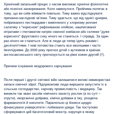
Хронічний запальний процес з часом викликає хронічні фізіологічні
або психічні захворювання. Коло замкнулося. Проблема полягає в
тому, що ви себе вбиваєте повільно. Тому важко відслідкувати
причинно-наслідкові зв’язки. Тому здається, що від однієї цукерки,
побризканого пестицидами і вимоченого у хлорному розчині
салатику з "корисною" рафінованою олійкою, нашпигованої
нітратами і глютаматом натрію смачної ковбаски або склянки "дуже
корисного" фруктового соку нічого не станеться. І справді. За один
раз нічого не станеться. Але ж люди це тепер їдять роками і
десятиліттями. І нові потомства стають все кволішими і часто
безплідними. До 2030 року прогноз дітей з аутизмом в країнах
англосаксонського світу прогнозується на рівні кожен другий (!!).
Причини існування нездорового харчування
Після першої і другої світової війн залишилися великі невикористані
запаси хімічної зброї. Підприємливі люди вирішили запустити їх в
сільське господарство, харчову промисловість і медицину. Так
виникли так звані засоби хімічного захисту рослин (а по суті –
отрути), неорганічні добрива, хімічні добавки в їжу, розцвіла
фармакологія й онкологія. Паралельно ці бізнеси щедро
фінансували університети і лобіювали уряди. Так поступово
сформувався цей багатоголовий монстр, корупція в якому