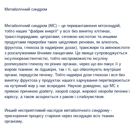
Метаболічний синдром
Метаболічний синдром (МС) – це перевантаження мітохондрій,
тобто наших "фабрик енергії" у всіх без винятку клітинах,
трансгліцеридами, цитратами, сечовою кислотою та иншими
продуктами переробки таких шкідливих речовин, як алкоголь,
фруктоза, глюкоза (в надмірних дозах), трансжири та амінокислоти
з розгалуженими бічними ланцюгами. Це явище супроводжується
інсулінорезистентністю, тобто неспроможністю інсуліну
розпихувати глюкозу по різних органах, через що він пакує її у
жирові тканини: як підшкірні, так і ті, що обволікують внутрішні
органи, передусім печінку. Тобто надмірні дози глюкози і вся без
винятку фруктоза у продуктах нашого харчування перетворюються
на нутряний жир у нас всередині. Наукою доведено, що МС є
прямою причиною діабету, хвороб серця, жирової хвороби печінки і
карієсу, а також асоціюється з раком і слабоумством.
Инший несприятливий наслідок метаболічного синдрому -
прискорення процесу старіння через оксидацію всіх тканин
організму.