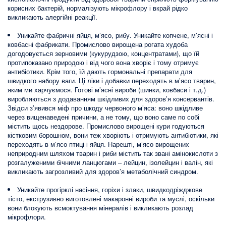
корисних бактерій, нормалізують мікрофлору і вкрай рідко
викликають алергійні реакції.
Уникайте фабричні яйця, м’ясо, рибу. Уникайте копчене, м’ясні і
ковбасні фабрикати. Промислово вирощена рогата худоба
догодовується зерновими (кукурудзою, концентратами), що їй
протипоказано природою і від чого вона хворіє і тому отримує
антибіотики. Крім того, їй дають гормональні препарати для
швидкого набору ваги. Ці ліки і добавки переходять в м’ясо тварин,
яким ми харчуємося. Готові м’ясні вироби (шинки, ковбаси і т.д.)
виробляються з додаванням шкідливих для здоров’я консервантів.
Звідси з’явився міф про шкоду червоного м’яса: воно шкідливе
через вищенаведені причини, а не тому, що воно саме по собі
містить щось нездорове. Промислово вирощені кури годуються
кістковим борошном, вони теж хворіють і отримують антибіотики, які
переходять в м’ясо птиці і яйця. Нарешті, м’ясо вирощених
неприродним шляхом тварин і риби містить так звані амінокислоти з
розгалуженими бічними ланцюгами – лейцин, ізолейцин і валін, які
викликають загрозливий для здоров’я метаболічний синдром.
Уникайте прогірклі насіння, горіхи і злаки, швидкодріжджове
тісто, екструзивно виготовлені макаронні вироби та муслі, оскільки
вони блокують всмоктування мінералів і викликають розлад
мікрофлори.