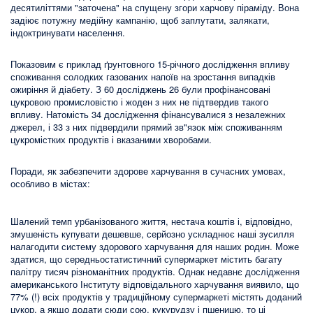
десятиліттями "заточена" на спущену згори харчову піраміду. Вона
задіює потужну медійну кампанію, щоб заплутати, залякати,
індоктринувати населення.
Показовим є приклад ґрунтовного 15-річного дослідження впливу
споживання солодких газованих напоїв на зростання випадків
ожиріння й діабету. З 60 досліджень 26 були профінансовані
цукровою промисловістю і жоден з них не підтвердив такого
впливу. Натомість 34 дослідження фінансувалися з незалежних
джерел, і 33 з них підвердили прямий зв"язок між споживанням
цукромістких продуктів і вказаними хворобами.
Поради, як забезпечити здорове харчування в сучасних умовах,
особливо в містах:
Шалений темп урбанізованого життя, нестача коштів і, відповідно,
змушеність купувати дешевше, серйозно ускладнює наші зусилля
налагодити систему здорового харчування для наших родин. Може
здатися, що середньостатистичний супермаркет містить багату
палітру тисяч різноманітних продуктів. Однак недавнє дослідження
американського Інституту відповідального харчування виявило, що
77% (!) всіх продуктів у традиційному супермаркеті містять доданий
цукор, а якщо додати сюди сою, кукурудзу і пшеницю, то ці