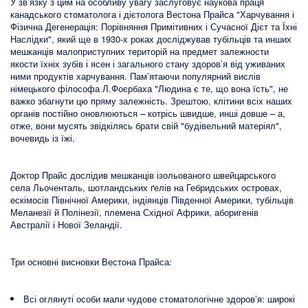
У зв’язку з цим на особливу увагу заслуговує наукова праця
канадського стоматолога і дієтолога Вестона Прайса "Харчування і
Фізична Дегенерація: Порівняння Примітивних і Сучасної Дієт та Їхні
Наслідки", який ще в 1930-х роках досліджував тубільців та инших
мешканців малоприступних територій на предмет залежности
якости їхніх зубів і ясен і загального стану здоров’я від уживаних
ними продуктів харчування. Пам’ятаючи популярний вислів
німецького філософа Л.Фоєрбаха "Людина є те, що вона їсть", не
важко збагнути цю пряму залежність. Зрештою, клітини всіх наших
органів постійно оновлюються – котрісь швидше, инші довше – а,
отже, вони мусять звідкілясь брати свій "будівельний матеріял",
вочевидь із їжі.
Доктор Прайс дослідив мешканців ізольованого швейцарського
села Льоченталь, шотландських ґелів на Гебридських островах,
ескімосів Північної Америки, індіянців Південної Америки, тубільців
Меланезії й Полінезії, племена Східної Африки, аборигенів
Австралії і Нової Зеландії.
Три основні висновки Вестона Прайса:
Всі оглянуті особи мали чудове стоматологічне здоров’я: широкі