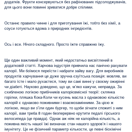
додатків. Фрукти консервуються без рафінованих підсолоджувачів,
для цього вони повинні зриватися добре спілими.
Останнє правило чинне і для приготування їжі, тобто без хімії, а
соуси готуються вдома з природних інгредієнтів.
Ось і все. Нічого складного. Просто їжте справжню їжу.
Ще один важливий момент, який недостатньо висвітлений в
додатковій статті. Харчова індустрія привчила нас панічно рахувати
калорії. Ми боїмося переїсти і набрати зайву вагу. Для виробників
продуктів харчування це дуже зручна єзуїтська позиція: мовляв, ви
багато їсте і мало рухаєтеся, тому ви самі винні у своєму ожирінні
чи діабеті. Науково доведено, що це, м’яко кажучи, неправда. За
схибленою логікою прибічників калорієвмісної теорії: склянка
горілки, пляшка Кока-Коли чи кусень масла з однаковою кількістю
калорій є однаково поживними і взаємозамінними. За цією ж
логікою, якщо ви з’їли один бургер, то щоби зігнати спожиті з ним
калорії, вам треба 8 годин безперервно крутити педалі гірського
велосипеда (це правда). Однак аж ніяк не калорійна кількість, а
поживна якість нашої їжі визначає стан нашого здоров’я і нашого
імунітету. Це не фізичний параметр кількости, це певні біохімічні