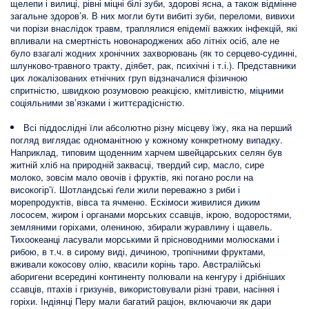
щелепи і вилиці, рівні міцні білі зуби, здорові ясна, а також відмінне
загальне здоров’я. В них могли бути вибиті зуби, переломи, вивихи
чи порізи внаслідок травм, траплялися епідемії важких інфекцій, які
впливали на смертність новонароджених або літніх осіб, але не
було взагалі жодних хронічних захворювань (як то серцево-судинні,
шлунково-травного тракту, діябет, рак, психічні і т.і.). Представники
цих локалізованих етнічних груп відзначалися фізичною
спритністю, швидкою розумовою реакцією, кмітливістю, міцними
соціяльними зв’язками і життєрадісністю.
Всі піддослідні їли абсолютно різну місцеву їжу, яка на перший
погляд виглядає одноманітною у кожному конкретному випадку.
Наприклад, типовим щоденним харчем швейцарських селян був
житній хліб на природній заквасці, твердий сир, масло, сире
молоко, зовсім мало овочів і фруктів, які погано росли на
високогір’ї. Шотландські ґели жили переважно з риби і
морепродуктів, вівса та ячменю. Ескімоси живилися диким
лососем, жиром і органами морських ссавців, ікрою, водоростями,
земляними горіхами, олениною, збирали журавлину і щавель.
Тихоокеанці ласували морськими й прісноводними молюсками і
рибою, в т.ч. в сирому виді, дичиною, тропічними фруктами,
вживали кокосову олію, квасили корінь таро. Австралійські
аборигени всередині континенту полювали на кенгуру і дрібніших
ссавців, птахів і гризунів, використовували різні трави, насіння і
горіхи. Індіянці Перу мали багатий раціон, включаючи як дари