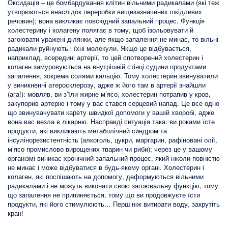
Оксидація – це бомбардування клітин вільними радикалами (які теж
утворюються внаслідок переробки вищезазначених шкідливих
речовин); вона викликає повсюдний запальний процес. Функція
холестерину і колагену полягає в тому, щоб ізольовувати й
загоювати уражені ділянки, але якщо запалення не минає, то вільні
радикали руйнують і їхні молекули. Якщо це відбувається,
наприклад, всередині артерії, то цей спотворений холестерин і
колаген замуровуються на внутрішній стінці судини продуктами
запалення, зокрема солями кальцію. Тому холестерин звинуватили
у виникненні атеросклерозу, адже ж його там в артерії знайшли
(ага!): мовляв, ви з’їли жирне м’ясо, холестерин потрапив у кров,
закупорив артерію і тому у вас стався серцевий напад. Це все одно
що звинувачувати карету швидкої допомоги у вашій хворобі, адже
вона вас везла в лікарню. Насправді ситуація така: ви роками їсте
продукти, які викликають метаболічний синдром та
інсулінорезистентність (алкоголь, цукри, маргарин, рафіновані олії,
м’ясо промислово вирощених тварин чи риби); через це у вашому
організмі виникає хронічний запальний процес, який ніколи повністю
не минає і може відбуватися в будь-якому органі. Холестерин і
колаген, які поспішають на допомогу, деформуються вільними
радикалами і не можуть виконати свою загоювальну функцію, тому
що запалення не припиняється, тому що ви продовжуєте їсти
продукти, які його стимулюють… Перш ніж витирати воду, закрутіть
кран!