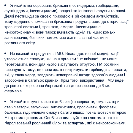
Уникайте консервовані, бризкані (пестицидами, гербіцидами,
фунгіцидами, інсектицидами), вощені та іонізовані фрукти та овочі.
Деякі пестициди за своєю природою є різновидом антибіотиків,
тому щоденне споживання бризканих продуктів веде до стерилізації
травневої системи і, зрештою, смерти. Інсектициди є
нейротоксинами; вони також вбивають бджіл та інших комах-
запилювачів, без яких неможливе життя значної частини
рослинного світу.
Не вживайте продукти з ГМО. Внаслідок генної модифікації
утворюються сполуки, які наш організм "не впізнає" і не може
перетравити, вони для нього виступають отрутою. ГМ рослини
вирощують тому, що вони здатні витримувати гербіциди гліфосати,
які, у свою чергу, завдають непоправної шкоди здоров’ю людини і
заборонені в багатьох країнах. Крім того, використання ГМО веде
до різкого скорочення біорозмаїття і до розорення дрібних
фермерів.
Уникайте штучні харчові добавки (консерванти, емульгатори,
стабілізатори, загусники, антиокисники, пропіонати, фосфати,
барвники, підсилювачі смаку і багато інших; позначаються літерою
Е і трьома цифрами). Особливо пильнуйте на глютамат натрію,
гідролізований рослинний білок та аспартам, які є нейротоксинами.