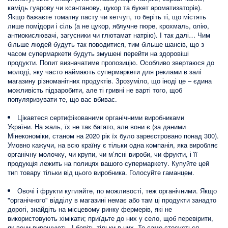
камідь гуарову чи ксантанову, цукор та букет ароматизаторів).
Якщо бажаєте томатну пасту чи кетчуп, то беріть ті, що містять
лише помідори і сіль (а не цукор, яблучне пюре, крохмаль, олію,
антиокислювачі, загусники чи глютамат натрію). І так далі… Чим
більше людей будуть так поводитися, тим більше шансів, що з
часом супермаркети будуть змушені перейти на здоровіші
продукти. Попит визначатиме пропозицію. Особливо звертаюся до
молоді, яку часто наймають супермаркети для реклами в залі
магазину різноманітних продуктів. Зрозуміло, що іноді це – єдина
можливість підзаробити, але ті гривні не варті того, щоб
популяризувати те, що вас вбиває.
Цікавтеся сертифікованими органічними виробниками
України. На жаль, їх не так багато, але вони є (за даними
Мінекономіки, станом на 2020 рік їх було зареєстровано понад 300).
Умовно кажучи, на всю країну є тільки одна компанія, яка виробляє
органічну молочку, чи крупи, чи м’ясні вироби, чи фрукти, і її
продукція лежить на полицях вашого супермаркету. Купуйте цей
тип товару тільки від цього виробника. Голосуйте гаманцем.
Овочі і фрукти купляйте, по можливості, теж органічними. Якщо
"органічного" відділу в магазині немає або там ці продукти занадто
дорогі, знайдіть на місцевому ринку фермерів, які не
використовують хімікати; приїдьте до них у село, щоб перевірити,
як вони вирощують. І беріть тільки в них. Те саме стосується