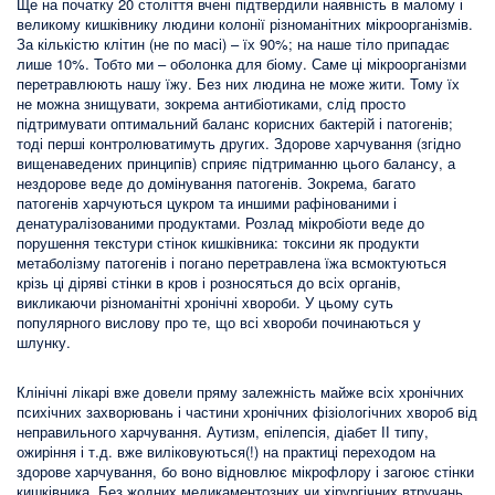
Ще на початку 20 століття вчені підтвердили наявність в малому і
великому кишківнику людини колонії різноманітних мікроорганізмів.
За кількістю клітин (не по масі) – їх 90%; на наше тіло припадає
лише 10%. Тобто ми – оболонка для біому. Саме ці мікроорганізми
перетравлюють нашу їжу. Без них людина не може жити. Тому їх
не можна знищувати, зокрема антибіотиками, слід просто
підтримувати оптимальний баланс корисних бактерій і патогенів;
тоді перші контролюватимуть других. Здорове харчування (згідно
вищенаведених принципів) сприяє підтриманню цього балансу, а
нездорове веде до домінування патогенів. Зокрема, багато
патогенів харчуються цукром та иншими рафінованими і
денатуралізованими продуктами. Розлад мікробіоти веде до
порушення текстури стінок кишківника: токсини як продукти
метаболізму патогенів і погано перетравлена їжа всмоктуються
крізь ці діряві стінки в кров і розносяться до всіх органів,
викликаючи різноманітні хронічні хвороби. У цьому суть
популярного вислову про те, що всі хвороби починаються у
шлунку.
Клінічні лікарі вже довели пряму залежність майже всіх хронічних
психічних захворювань і частини хронічних фізіологічних хвороб від
неправильного харчування. Аутизм, епілепсія, діабет ІІ типу,
ожиріння і т.д. вже виліковуються(!) на практиці переходом на
здорове харчування, бо воно відновлює мікрофлору і загоює стінки
кишківника. Без жодних медикаментозних чи хірургічних втручань.