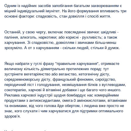
Одним із надійних засобів запобігання багатьом захворюванням є
міцний індивідуальний імунітет. На його формування впливають три
основні фактори: спадковість, стан довкілля і спосіб життя.
Останній, у свою чергу, включає повсякденні звички: шкідливі -
паління, алкоголь, наркотики; або корисні - рухливість; а також
харчування. Зі спадковістю, довкіллям і звичками більш-менш
зрозуміло. А от з харчуванням - скільки людей, стільки й думок.
Якщо набрати у гуглі фразу "правильне харчування", отримаєте
величезну кількість діяметрально протилежних порад: тут
зустрінете вегетаріянство або веганство, кетогенічну дієту,
середземноморську дієту, французький феномен, сироїдство,
періодичний піст і голодування, незмішування білків з вуглеводами,
сокотерапію, харчові й вітамінні добавки і ще багато чого иншого.
Реклама харчової індустрії щодня бомбардує нас комерційними
продуктами з антиоксидантами, омега-3 амінокислотами, вітамінами
та ензимами, від чого голова йде обертом, і людина вже просто не
знає, кого слухати і чим харчуватися для підтримки оптимального
здоров’я.