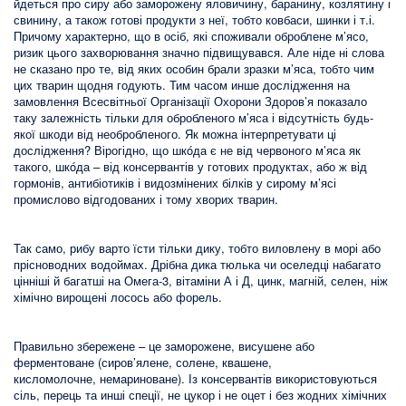
йдеться про сиру або заморожену яловичину, баранину, козлятину і
свинину, а також готові продукти з неї, тобто ковбаси, шинки і т.і.
Причому характерно, що в осіб, які споживали оброблене м’ясо,
ризик цього захворювання значно підвищувався. Але ніде ні слова
не сказано про те, від яких особин брали зразки м’яса, тобто чим
цих тварин щодня годують. Тим часом инше дослідження на
замовлення Всесвітньої Організації Охорони Здоров’я показало
таку залежність тільки для обробленого м’яса і відсутність будь-
якої шкоди від необробленого. Як можна інтерпретувати ці
дослідження? Вірогідно, що шкóда є не від червоного м’яса як
такого, шкóда – від консервантів у готових продуктах, або ж від
гормонів, антибіотиків і видозмінених білків у сирому м’ясі
промислово відгодованих і тому хворих тварин.
Так само, рибу варто їсти тільки дику, тобто виловлену в морі або
прісноводних водоймах. Дрібна дика тюлька чи оселедці набагато
цінніші й багатші на Омега-3, вітаміни А і Д, цинк, магній, селен, ніж
хімічно вирощені лосось або форель.
Правильно збережене – це заморожене, висушене або
ферментоване (сиров’ялене, солене, квашене,
кисломолочне, немариноване). Із консервантів використовуються
сіль, перець та инші спеції, не цукор і не оцет і без жодних хімічних