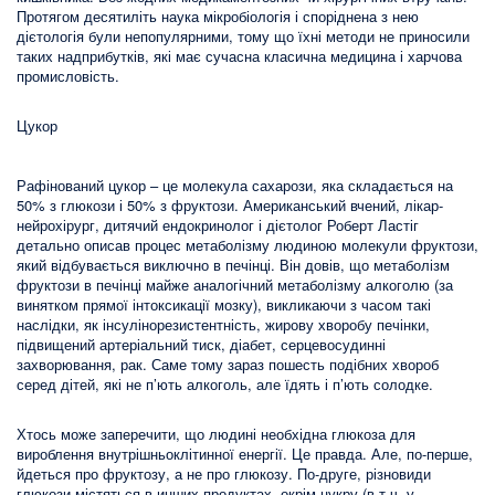
Протягом десятиліть наука мікробіологія і споріднена з нею
дієтологія були непопулярними, тому що їхні методи не приносили
таких надприбутків, які має сучасна класична медицина і харчова
промисловість.
Цукор
Рафінований цукор – це молекула сахарози, яка складається на
50% з глюкози і 50% з фруктози. Американський вчений, лікар-
нейрохірург, дитячий ендокринолог і дієтолог Роберт Ластіг
детально описав процес метаболізму людиною молекули фруктози,
який відбувається виключно в печінці. Він довів, що метаболізм
фруктози в печінці майже аналогічний метаболізму алкоголю (за
винятком прямої інтоксикації мозку), викликаючи з часом такі
наслідки, як інсулінорезистентність, жирову хворобу печінки,
підвищений артеріальний тиск, діабет, серцевосудинні
захворювання, рак. Саме тому зараз пошесть подібних хвороб
серед дітей, які не п’ють алкоголь, але їдять і п’ють солодке.
Хтось може заперечити, що людині необхідна глюкоза для
вироблення внутрішньоклітинної енергії. Це правда. Але, по-перше,
йдеться про фруктозу, а не про глюкозу. По-друге, різновиди
глюкози містяться в инших продуктах, окрім цукру (в т.ч. у