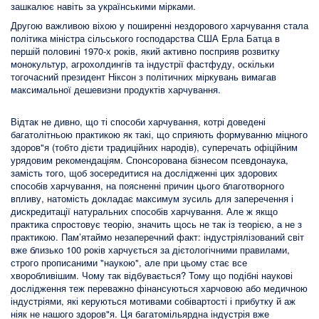
зашкалює навіть за українськими мірками.
Другою важливою віхою у поширенні нездорового харчування стала
політика міністра сільського господарства США Ерла Батца в
першій половині 1970-х років, який активно посприяв розвитку
монокультур, агрохолдингів та індустрії фастфуду, оскільки
тогочасний президент Ніксон з політичних міркувань вимагав
максимальної дешевизни продуктів харчування.
Відтак не дивно, що ті способи харчування, котрі доведені
багатолітньою практикою як такі, що сприяють формуванню міцного
здоров"я (тобто дієти традиційних народів), суперечать офіційним
урядовим рекомендаціям. Спонсорована бізнесом псевдонаука,
замість того, щоб зосередитися на дослідженні цих здорових
способів харчування, на поясненні причин цього благотворного
впливу, натомість докладає максимум зусиль для заперечення і
дискредитації натуральних способів харчування. Але ж якщо
практика спростовує теорію, значить щось не так із теорією, а не з
практикою. Пам’ятаймо незаперечний факт: індустріялізований світ
вже близько 100 років харчується за дієтологічними правилами,
строго прописаними "наукою", але при цьому стає все
хворобливішим. Чому так відбувається? Тому що подібні наукові
дослідження теж переважно фінансуються харчовою або медичною
індустріями, які керуються мотивами собівартості і прибутку й аж
ніяк не нашого здоров"я. Ця багатомільярдна індустрія вже