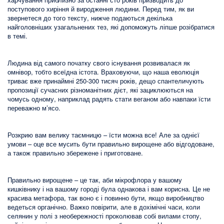
поступового хиріння й виродження людини. Перед тим, як ви
звернетеся до того тексту, нижче подаються декілька
найголовніших узагальнених тез, які допоможуть ліпше розібратися
в темі.
Людина від самого початку свого існування розвивалася як
омнівор, тобто всеїдна істота. Враховуючи, що наша еволюція
триває вже принаймні 250-300 тисяч років, дещо спантеличують
пропозиції сучасних різноманітних дієт, які зациклюються на
чомусь одному, наприклад радять стати веганом або навпаки їсти
переважно м’ясо.
Розкрию вам велику таємницю – їсти можна все! Але за однієї
умови – оце все мусить бути правильно вирощене або відгодоване,
а також правильно збережене і приготоване.
Правильно вирощене – це так, аби мікрофлора у вашому
кишківнику і на вашому городі була однакова і вам корисна. Це не
красива метафора, так воно є і повинно бути, якщо виробництво
ведеться органічно. Важко повірити, але в дохімічні часи, коли
селянин у полі з необережності проколював собі вилами стопу,