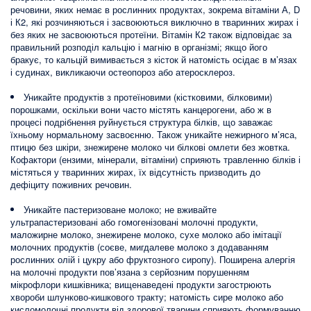
речовини, яких немає в рослинних продуктах, зокрема вітаміни А, D
і К2, які розчиняються і засвоюються виключно в тваринних жирах і
без яких не засвоюються протеїни. Вітамін К2 також відповідає за
правильний розподіл кальцію і магнію в організмі; якщо його
бракує, то кальцій вимивається з кісток й натомість осідає в м’язах
і судинах, викликаючи остеопороз або атеросклероз.
Уникайте продуктів з протеїновими (кістковими, білковими)
порошками, оскільки вони часто містять канцерогени, або ж в
процесі подрібнення руйнується структура білків, що заважає
їхньому нормальному засвоєнню. Також уникайте нежирного м’яса,
птицю без шкіри, знежирене молоко чи білкові омлети без жовтка.
Кофактори (ензими, мінерали, вітаміни) сприяють травленню білків і
містяться у тваринних жирах, їх відсутність призводить до
дефіциту поживних речовин.
Уникайте пастеризоване молоко; не вживайте
ультрапастеризовані або гомогенізовані молочні продукти,
маложирне молоко, знежирене молоко, сухе молоко або імітації
молочних продуктів (соєве, мигдалеве молоко з додаванням
рослинних олій і цукру або фруктозного сиропу). Поширена алергія
на молочні продукти пов’язана з серйозним порушенням
мікрофлори кишківника; вищенаведені продукти загострюють
хвороби шлунково-кишкового тракту; натомість сире молоко або
кисломолочні продукти від здорової тварини сприяють формуванню