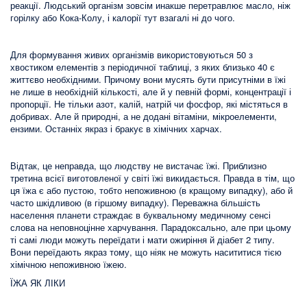
реакції. Людський організм зовсім инакше перетравлює масло, ніж
горілку або Кока-Колу, і калорії тут взагалі ні до чого.
Для формування живих організмів використовуються 50 з
хвостиком елементів з періодичної таблиці, з яких близько 40 є
життєво необхідними. Причому вони мусять бути присутніми в їжі
не лише в необхідній кількості, але й у певній формі, концентрації і
пропорції. Не тільки азот, калій, натрій чи фосфор, які містяться в
добривах. Але й природні, а не додані вітаміни, мікроелементи,
ензими. Останніх якраз і бракує в хімічних харчах.
Відтак, це неправда, що людству не вистачає їжі. Приблизно
третина всієї виготовленої у світі їжі викидається. Правда в тім, що
ця їжа є або пустою, тобто непоживною (в кращому випадку), або й
часто шкідливою (в гіршому випадку). Переважна більшість
населення планети страждає в буквальному медичному сенсі
слова на неповноцінне харчування. Парадоксально, але при цьому
ті самі люди можуть переїдати і мати ожиріння й діабет 2 типу.
Вони переїдають якраз тому, що ніяк не можуть насититися тією
хімічною непоживною їжею.
ЇЖА ЯК ЛІКИ