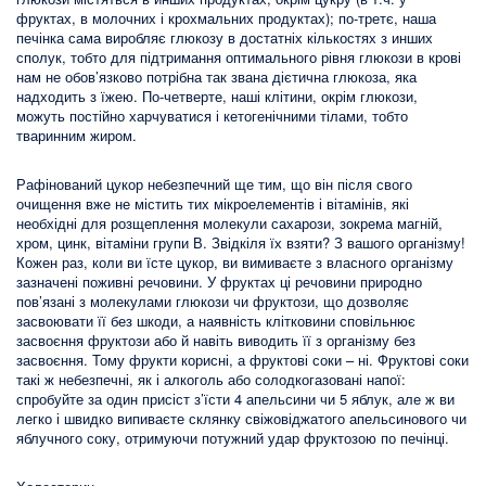
фруктах, в молочних і крохмальних продуктах); по-третє, наша
печінка сама виробляє глюкозу в достатніх кількостях з инших
сполук, тобто для підтримання оптимального рівня глюкози в крові
нам не обов’язково потрібна так звана дієтична глюкоза, яка
надходить з їжею. По-четверте, наші клітини, окрім глюкози,
можуть постійно харчуватися і кетогенічними тілами, тобто
тваринним жиром.
Рафінований цукор небезпечний ще тим, що він після свого
очищення вже не містить тих мікроелементів і вітамінів, які
необхідні для розщеплення молекули сахарози, зокрема магній,
хром, цинк, вітаміни групи В. Звідкіля їх взяти? З вашого організму!
Кожен раз, коли ви їсте цукор, ви вимиваєте з власного організму
зазначені поживні речовини. У фруктах ці речовини природно
пов’язані з молекулами глюкози чи фруктози, що дозволяє
засвоювати її без шкоди, а наявність клітковини сповільнює
засвоєння фруктози або й навіть виводить її з організму без
засвоєння. Тому фрукти корисні, а фруктові соки – ні. Фруктові соки
такі ж небезпечні, як і алкоголь або солодкогазовані напої:
спробуйте за один присіст з’їсти 4 апельсини чи 5 яблук, але ж ви
легко і швидко випиваєте склянку свіжовіджатого апельсинового чи
яблучного соку, отримуючи потужний удар фруктозою по печінці.