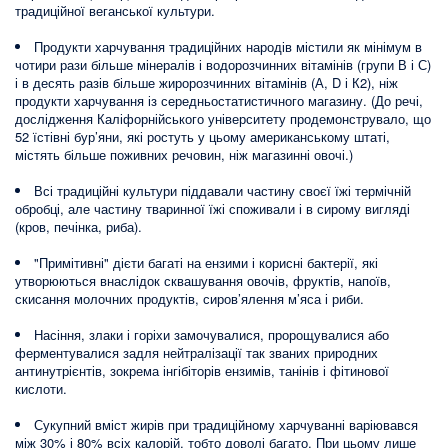
традиційної веганської культури.
Продукти харчування традиційних народів містили як мінімум в
чотири рази більше мінералів і водорозчинних вітамінів (групи В і С)
і в десять разів більше жиророзчинних вітамінів (А, D і К2), ніж
продукти харчування із середньостатистичного магазину. (До речі,
дослідження Каліфорнійського університету продемонструвало, що
52 їстівні бур’яни, які ростуть у цьому американському штаті,
містять більше поживних речовин, ніж магазинні овочі.)
Всі традиційні культури піддавали частину своєї їжі термічній
обробці, але частину тваринної їжі споживали і в сирому вигляді
(кров, печінка, риба).
"Примітивні" дієти багаті на ензими і корисні бактерії, які
утворюються внаслідок сквашування овочів, фруктів, напоїв,
скисання молочних продуктів, сиров’ялення м’яса і риби.
Насіння, злаки і горіхи замочувалися, пророщувалися або
ферментувалися задля нейтралізації так званих природних
антинутрієнтів, зокрема інгібіторів ензимів, танінів і фітинової
кислоти.
Сукупний вміст жирів при традиційному харчуванні варіювався
між 30% і 80% всіх калорій, тобто доволі багато. При цьому лише