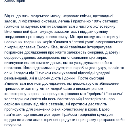
Холестерин
Від 60 до 80% людського мозку, нервових клітин, щитовидної
залози, лімфатичної системи, легень і практично 100% статевих
гормонів та імунних клітин складаються з чистого холестерину.
Вже лише цей факт змушує замислитись і піддати сумніву
твердження про шкоду холестерину. Міт про шкоду холестерину і
насичених тваринних жирів з’явився з "легкої руки" американського
лікаря-шарлатана Енсель Кіза, який свавільно інтерпретував
покраїнове дослідження про нібито залежність ожиріння, діабету і
серцево-судинних захворювань від споживання цих жирів,
викинувши великі шматки даних, які не узгоджувалися з його
гіпотезою. Його підтримала індустрія з виробництва цукру, злаків та
олій, і згодом під її тиском були ухвалені відповідні урядові
рекомендації, які в цілому діють і донині. Проте сьогодні
з’являються все нові дослідження, які демонструють збільшення
тривалости життя у літніх людей саме з високим рівнем
холестерину в крові, заперечують різницю між "добрим" і "поганим"
холестерином (тобто він весь благотворний) і застерігають про
серйозну шкоду від ліків статинів, які протягом десятиліть
прописують для зниження рівня холестерину в крові. Варто
пам’ятати, що описані доктором Прайсом традиційні культури
щедро вживали холестеринові продукти і при цьому прекрасно себе
почували.