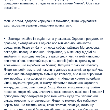
складники визначають ледь не все магазинне "меню". Ось таке
розмаїття…
Менше з тим, здорове харчування можливе, якщо керуватися
декількома не вельми складними правилами:
Завжди читайте інгредієнти на упаковках. Здорові продукти, як
правило, складаються з одного або мінімальної кількости
складників. Якщо ви бачите перед собою таблицю Мєндєлєєва,
покладіть назад на полицю. Наприклад, у м’ясному відділі ви
знайшли тільки одну ковбасу з трьох десятків, на якій написано:
свиняче м’ясо, свинячий жир, сіль, спеції (звісно, треба бути
впевненим, що виробник не бреше). Купуйте тільки цю ковбасу.
Якщо так робитимуть всі покупці в даному магазині, за деякий час
на полицю викладатимуть тільки цю ковбасу, або инші виробники
теж перейдуть на здорові інгредієнти. Якщо ви хочете придбати
чіпси, шукайте продукт, в якому міститься виключно картопля/
кукурудза, олія, сіль і спеції. Якщо бажаєте морозиво, купляйте
лише те, котре містить виключно свіжі вершки, свіжі яєчні жовтки і
природний підсолоджувач (або вже нехай буде той злощасний
цукор, головне не зловживати). Якщо не можете без майонезу –
беріть той, що містить олію, яєчні жовтки, гірчицю, лимонну
кислоту, сіль і спеції (а не метабісульфіт натрію, сорбат калію,