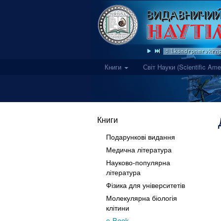
lksndrpnmrvkrnp
Книги
Світ Науки (Scientific Ame
Книги
Подарункові видання
Медична література
Науково-популярна
література
Фізика для університетів
Молекулярна біологія
клітини
e-Book