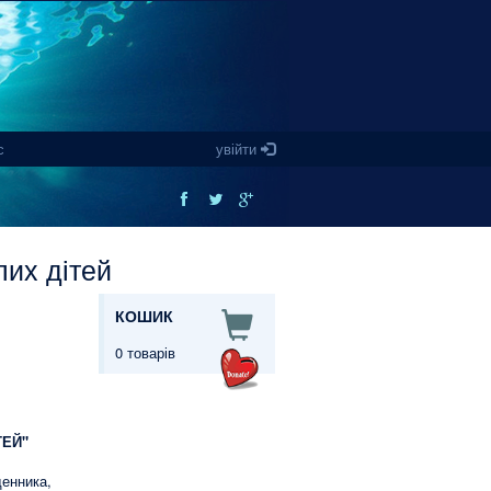
с
увійти
их дітей
КОШИК
0 товарів
ТЕЙ"
денника,