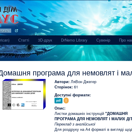
rmzh.mp3
(current)
rican)
Статті
3D-друк
DrNemo Library
Сувенір
Про на
Домашня програма для немовлят і мал
Автори:
ЛяВон Джегер
Сторінок:
61
Доступні формати:
pdf
i
Опис:
Листки домашніх інструкцій
"ДОМАШНЯ
ПРОГРАМА ДЛЯ НЕМОВЛЯТ І МАЛИХ ДІ
Переклад з англійської
Для роздруку на А4 форматі в вигляді що