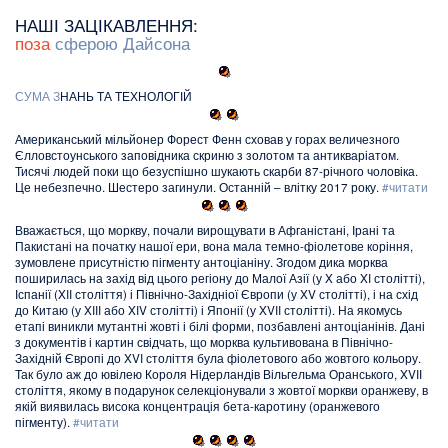
НАШІ ЗАЦІКАВЛЕННЯ:
поза
сферою Дайсона
С
У
М
А
З
НАНЬ ТА ТЕХНОЛОГІЙ
Американський мільйонер Форест Фенн сховав у горах величезного
Єлловстоунського заповідника скриню з золотом та антикваріатом.
Тисячі людей поки що безуспішно шукають скарби 87-річного чоловіка.
Це небезпечно. Шестеро загинули. Останній – влітку 2017 року.
#читати
Вважається, що моркву, почали вирощувати в Афганістані, Ірані та
Пакистані на початку нашої ери, вона мала темно-фіолетове коріння,
зумовлене присутністю пігменту антоціаніну. Згодом дика морква
поширилась на захід від цього регіону до Малої Азії (у X або XI столітті),
Іспанії (XII століття) і Північно-Західніої Європи (у XV столітті), і на схід
до Китаю (у XIII або XIV столітті) і Японії (у XVII столітті). На якомусь
етапі виникли мутантні жовті і білі форми, позбавлені антоціанінів. Дані
з документів і картин свідчать, що морква культивована в Північно-
Західній Європі до XVI століття була фіолетового або жовтого кольору.
Так було аж до ювілею Короля Нідерландів Вільгельма Оранського, XVIІ
століття, якому в подарунок селекціонували з жовтої моркви оранжеву, в
якій виявилась висока концентрація бета-каротину (оранжевого
пігменту).
#читати