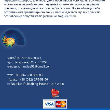
інфекційних хвороб, але через деякі особливості його характеру його не
можна назвати улюбленцем пацієнтів і колег— він замкнутий, різкий і
цинічний, схильний до мізантропії й бунтарства. Він не обтяжує себе
дотриманням правил гарного тону й часом здається, що він повністю
позбавлений почуття жалю (хоч це не так).
#читати
УКРАЇНА, 79010 м. Львів,
вул. Пекарська, 52, а.с. 5329.
е-пошта: nautilus56@gmail.com
т/м: +38 (067) 80-322-88
т/факс: +38 (032) 275-58-56
© Nautilus Publishing House 1997-2026