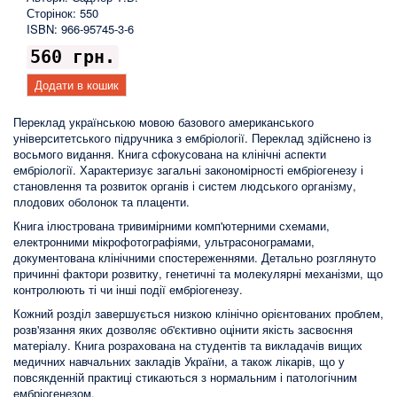
Сторінок: 550
ISBN: 966-95745-3-6
560 грн.
Додати в кошик
Переклад українською мовою базового американського
університетського підручника з ембріології. Переклад здійснено із
восьмого видання. Книга сфокусована на клінічні аспекти
ембріології. Характеризує загальні закономірності ембріогенезу і
становлення та розвиток органів і систем людського організму,
плодових оболонок та плаценти.
Книга ілюстрована тривимірними комп'ютерними схемами,
електронними мікрофотографіями, ультрасонограмами,
документована клінічними спостереженнями. Детально розглянуто
причинні фактори розвитку, генетичні та молекулярні механізми, що
контролюють ті чи інші події ембріогенезу.
Кожний розділ завершується низкою клінічно орієнтованих проблем,
розв'язання яких дозволяє об'єктивно оцінити якість засвоєння
матеріалу. Книга розрахована на студентів та викладачів вищих
медичних навчальних закладів України, а також лікарів, що у
повсякденній практиці стикаються з нормальним і патологічним
ембріогенезом.