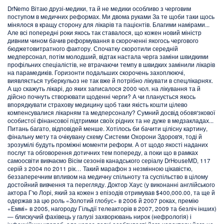
DrNemo Вітаю друзі-медики, та й не медики особливо з черговим
поступом в медичних реформах. Ми двома руками За те щоби таки щось
мінялося в кращу сторону для лікарів та пацієнтів. Благими намірами...
Але всі попередні роки якось так ставалося, що кожен новий міністр
дивним чином бачив реформування в скороченні якогось чергового
бюджетовитратного фактору. Спочатку скоротили середній
медперсонал, потім молодший, відтак настала черга заміни швидкими
профільних спеціалістів, не втрачаючи темпу в швидких замінили лікарів
на парамедиків. Горизонти подальших скорочень захоплюючі,
виявляється туберкульоз не так вже й потрібно лікувати в спецлікарнях.
А що скажуть лікарі, до яких записалося 2000 чол. на лікування та й
дійсно почнуть створювати щоденні черги? А чи планується якось
впорядкувати страхову медицину щоб таки якість кошти цілево
компенсувалися лікарням та медперсоналу? Сумний досвід обовя'зкової
особистої фінансової підтримки своїх рідних та не дуже в медзакладах...
Питань багато, відповідей менше. Хотілось би бачити цілісну картину,
фінальну мету та очікувану схему Системи Охорони Здоров'я, тоді й
зрозумілі будуть проміжні моменти реформ. А от щодо якості наданих
послуг та обговорення дотичних тем попереду, а поки що в рамках
самоосвіти вивчаємо Вісім сезонів канадського серіалу DrHouseMD, 117
серій з 2004 по 2011 рік… Такий марафон з незмінною цікавістю,
беззаперечним впливом на медичну спільноту та суспільство в цілому
достойний вивчення та перегляду. Доктор Хаус (у виконанні англійського
актора Г'ю Лорі, який за кожен з епізодів отримував $400,000.00, та ще й
одержав за цю роль «Золотий глобус» в 2006 й 2007 роках, премію
«Еммі» в 2005, нагороду Гільдії телеакторів в 2007, 2009 та безліч інших)
— блискучий фахівець у галузі захворювань нирок (нефрологія) і