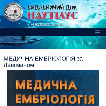
krihitka_cahes © shchos_na_zrazok.mp3
Toggl
Naviga
МЕДИЧНА ЕМБРІОЛОГІЯ за
Лангманом