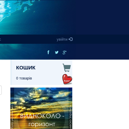
с
увійти
КОШИК
0 товарів