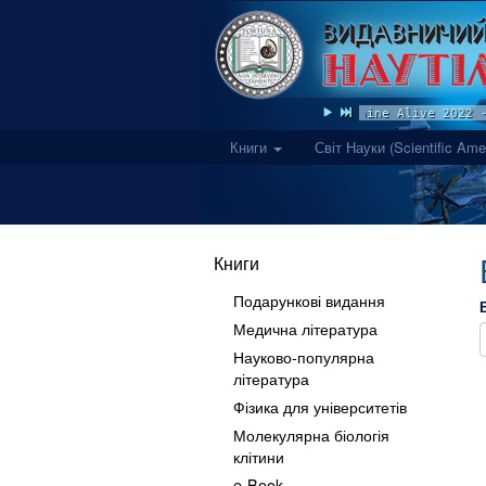
Vlad Darwin feat. Ukraine Alive 2022 -
Книги
Світ Науки (Scientific Ame
Книги
Подарункові видання
Медична література
Науково-популярна
література
Фізика для університетів
Молекулярна біологія
клітини
e-Book