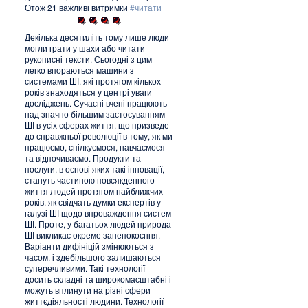
Отож 21 важливі витримки
#читати
Декілька десятиліть тому лише люди
могли грати у шахи або читати
рукописні тексти. Сьогодні з цим
легко впораються машини з
системами ШІ, які протягом кількох
років знаходяться у центрі уваги
досліджень. Сучасні вчені працюють
над значно більшим застосуванням
ШІ в усіх сферах життя, що призведе
до справжньої революції в тому, як ми
працюємо, спілкуємося, навчаємося
та відпочиваємо. Продукти та
послуги, в основі яких такі інновації,
стануть частиною повсякденного
життя людей протягом найближчих
років, як свідчать думки експертів у
галузі ШІ щодо впроваждення систем
ШІ. Проте, у багатьох людей природа
ШІ викликає окреме занепокоєння.
Варіанти дифініцій змінюються з
часом, і здебільшого залишаються
суперечливими. Такі технології
досить складні та широкомасштабні і
можуть вплинути на різні сфери
життєдіяльності людини. Технології