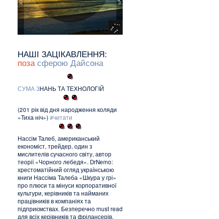
НАШІ ЗАЦІКАВЛЕННЯ:
поза
сферою Дайсона
С
У
М
А
З
НАНЬ ТА ТЕХНОЛОГІЙ
(201 рік від дня народження коляди
«Тиха ніч»)
#читати
Нассім Талеб, американський
економіст, трейдер, один з
мислителів сучасного світу, автор
теорії «Чорного лебедя». DrNemo:
хрестоматійний огляд українською
книги Нассіма Талеба «Шкура у грі»
про плюси та мінуси корпоративної
культури, керівників та найманих
працівників в компаніях та
підприємствах. Безперечно must read
для всіх керівників та фрілансерів.