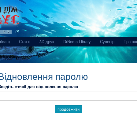
 З Україною Разом.mp3
(current)
rican)
Статті
3D-друк
DrNemo Library
Сувенір
Про на
Відновлення паролю
Введіть e-mail для відновлення паролю
продовжити