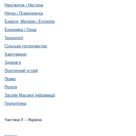
Надужиток і Нестача
Наука і Псевдонаука
Енергія, Матерія і Ентропія
Економіка і Гроші
Технології
Сільське господарство
Харчування
Здоров’я
Політичний устрій
Право
Релігія
Засоби Масової Інформації
Геополітика
Частина ІІ – Україна
Історія