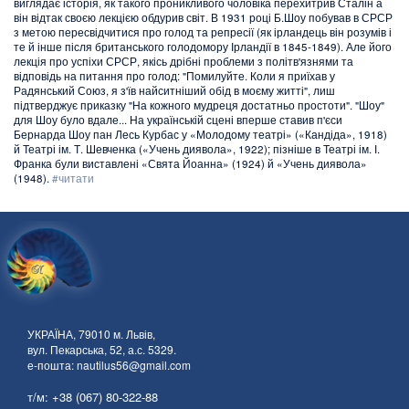
виглядає історія, як такого проникливого чоловіка перехитрив Сталін а
він відтак своєю лекцією обдурив світ. В 1931 році Б.Шоу побував в СРСР
з метою пересвідчитися про голод та репресії (як ірландець він розумів і
те й інше після британського голодомору Ірландії в 1845-1849). Але його
лекція про успіхи СРСР, якісь дрібні проблеми з політв'язнями та
відповідь на питання про голод: "Помилуйте. Коли я приїхав у
Радянський Союз, я з'їв найситніший обід в моєму житті", лиш
підтверджує приказку "На кожного мудреця достатньо простоти". "Шоу"
для Шоу було вдале... На українській сцені вперше ставив п'єси
Бернарда Шоу пан Лесь Курбас у «Молодому театрі» («Кандіда», 1918)
й Театрі ім. Т. Шевченка («Учень диявола», 1922); пізніше в Театрі ім. І.
Франка були виставлені «Свята Йоанна» (1924) й «Учень диявола»
(1948).
#читати
УКРАЇНА, 79010 м. Львів,
вул. Пекарська, 52, а.с. 5329.
е-пошта: nautilus56@gmail.com
т/м: +38 (067) 80-322-88