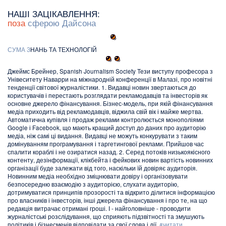
НАШІ ЗАЦІКАВЛЕННЯ:
поза
сферою Дайсона
С
У
М
А
З
НАНЬ ТА ТЕХНОЛОГІЙ
Джеймс Брейнер, Spanish Journalism Society Тези виступу професора з
Унівеситету Наварри на міжнародній конференції в Малазі, про новітні
тенденції світової журналістики. 1. Видавці новин звертаються до
користувачів і перестають розглядати рекламодавців та інвесторів як
основне джерело фінансування. Бізнес-модель, при якій фінансування
медіа приходить від рекламодавців, віджила свій вік і майже мертва.
Автоматична купівля і продаж реклами контролюється монополіями
Google і Facebook, що мають кращий доступ до даних про аудиторію
медіа, ніж самі ці видання. Видавці не можуть конкурувати з таким
домінуванням програмування і таргетингової реклами. Прийшов час
спалити кораблі і не озиратися назад. 2. Серед потоків низькоякісного
контенту, дезінформації, клікбейта і фейкових новин вартість новинних
організації буде залежати від того, наскільки їй довіряє аудиторія.
Новинним медіа необхідно зміцнювати довіру і організовувати
безпосередню взаємодію з аудиторією, слухати аудиторію,
дотримуватися принципів прозорості та відкрито ділитися інформацією
про власників і інвесторів, інші джерела фінансування і про те, на що
редакція витрачає отримані гроші. І - найголовніше - проводити
журналістські розслідування, що сприяють підзвітності та змушують
політиків і бізнесменів відповідати за свої слова і дії.
#читати