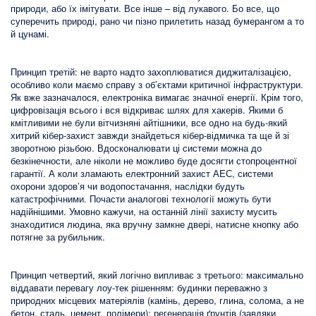
природи, або їх імітувати. Все інше – від лукавого. Бо все, що
суперечить природі, рано чи пізно прилетить назад бумерангом а то
й цунамі.
Принцип третій: не варто надто захоплюватися диджиталізацією,
особливо коли маємо справу з об’єктами критичної інфраструктури.
Як вже зазначалося, електроніка вимагає значної енергії. Крім того,
цифровізація всього і вся відкриває шлях для хакерів. Якими б
кмітливими не були вітчизняні айтішники, все одно на будь-який
хитрий кібер-захист завжди знайдеться кібер-відмичка та ще й зі
зворотною різьбою. Вдосконалювати ці системи можна до
безкінечности, але ніколи не можливо буде досягти стопроцентної
гарантії. А коли зламають електронний захист АЕС, системи
охорони здоров’я чи водопостачання, наслідки будуть
катастрофічними. Почасти аналогові технології можуть бути
надійнішими. Умовно кажучи, на останній лінії захисту мусить
знаходитися людина, яка вручну замкне двері, натисне кнопку або
потягне за рубильник.
Принцип четвертий, який логічно випливає з третього: максимально
віддавати перевагу лоу-тек рішенням: будинки переважно з
природних місцевих матеріялів (камінь, дерево, глина, солома, а не
бетон, сталь, цемент, полімери); регенерація ґрунтів (завдяки