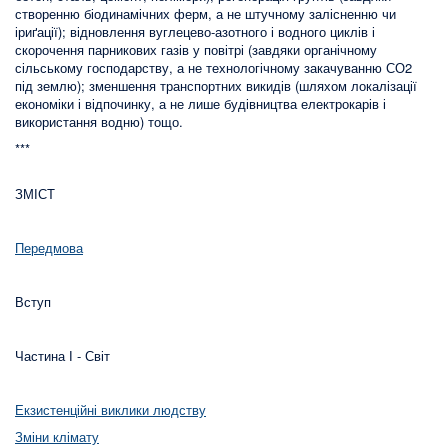
створенню біодинамічних ферм, а не штучному залісненню чи
іриґації); відновлення вуглецево-азотного і водного циклів і
скорочення парникових газів у повітрі (завдяки органічному
сільському господарству, а не технологічному закачуванню СО2
під землю); зменшення транспортних викидів (шляхом локалізації
економіки і відпочинку, а не лише будівництва електрокарів і
використання водню) тощо.
***
ЗМІСТ
Передмова
Вступ
Частина І - Світ
Екзистенційні виклики людству
Зміни клімату