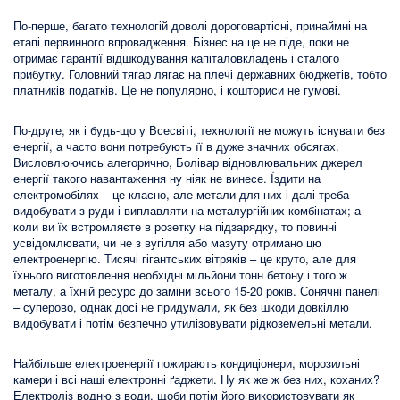
По-перше, багато технологій доволі дороговартісні, принаймні на
етапі первинного впровадження. Бізнес на це не піде, поки не
отримає гарантії відшкодування капіталовкладень і сталого
прибутку. Головний тягар лягає на плечі державних бюджетів, тобто
платників податків. Це не популярно, і кошториси не гумові.
По-друге, як і будь-що у Всесвіті, технології не можуть існувати без
енергії, а часто вони потребують її в дуже значних обсягах.
Висловлюючись алегорично, Болівар відновлювальних джерел
енергії такого навантаження ну ніяк не винесе. Їздити на
електромобілях – це класно, але метали для них і далі треба
видобувати з руди і виплавляти на металургійних комбінатах; а
коли ви їх встромляєте в розетку на підзарядку, то повинні
усвідомлювати, чи не з вугілля або мазуту отримано цю
електроенергію. Тисячі гігантських вітряків – це круто, але для
їхнього виготовлення необхідні мільйони тонн бетону і того ж
металу, а їхній ресурс до заміни всього 15-20 років. Сонячні панелі
– суперово, однак досі не придумали, як без шкоди довкіллю
видобувати і потім безпечно утилізовувати рідкоземельні метали.
Найбільше електроенергії пожирають кондиціонери, морозильні
камери і всі наші електронні ґаджети. Ну як же ж без них, коханих?
Електроліз водню з води, щоби потім його використовувати як