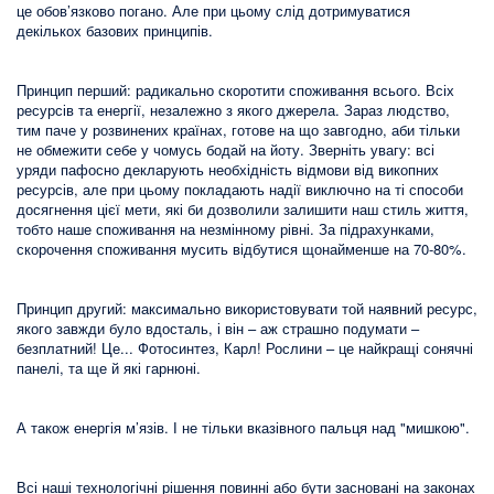
це обов’язково погано. Але при цьому слід дотримуватися
декількох базових принципів.
Принцип перший: радикально скоротити споживання всього. Всіх
ресурсів та енергії, незалежно з якого джерела. Зараз людство,
тим паче у розвинених країнах, готове на що завгодно, аби тільки
не обмежити себе у чомусь бодай на йоту. Зверніть увагу: всі
уряди пафосно декларують необхідність відмови від викопних
ресурсів, але при цьому покладають надії виключно на ті способи
досягнення цієї мети, які би дозволили залишити наш стиль життя,
тобто наше споживання на незмінному рівні. За підрахунками,
скорочення споживання мусить відбутися щонайменше на 70-80%.
Принцип другий: максимально використовувати той наявний ресурс,
якого завжди було вдосталь, і він – аж страшно подумати –
безплатний! Це... Фотосинтез, Карл! Рослини – це найкращі сонячні
панелі, та ще й які гарнюні.
А також енергія м’язів. І не тільки вказівного пальця над "мишкою".
Всі наші технологічні рішення повинні або бути засновані на законах