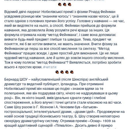
Відомий двічі-лауреат Нобелівської премії з фізики Річард Фейнман
усвідомив різницю між “знанням чогось” і “знанням назви чогось”, це й
стало однією з головних причин його успіху. Головне у навчанні — не час,
який ви виділяєте на нього, а спосіб. Фейнман прийшов до формули
навчання, яка дозволила йому розуміти речі краще за інших. Ця
формула отримала назву “метод Фейнмана”, і саме вона допомагає
вивчати будь-який предмет глибше та швидше. Тема, предмет чи
поняття, які б ви хотіли вивчити, не мають значення. Вчити фізику за
Фейнманом це перш за все спосіб мислення та синтезу. "Метод
Фейнмана" працює всюди, і дуже простий для виконання. Це не лише
чудовий метод навчання, але й шлях до зовсім іншого способу мислення.
Тож в чому полягає "метод Фейнмана"? Виявляється, потрібно зробити
всього 4 простих кроки.
#читати
Бернард ШОУ – найуславленіший (після Шекспіра) англійський
драматург та видатний публіцист, ірландець. При отриманні
Нобелівської премії він назвав цю подію «знаком вдяки за те
полегшення, яке він подарував світу, нічого не надрукувавши в цьому
році». Він, як ніхто інший, вмів ідеально єднати гумор і глибокі
спостереження, а його влучні і точні цитати стали класикою на всі часи.
Саме Шоу разом із Г. Ібсеном і А. Чеховим був «батьком»
гостросоціальної, інтелектуальної драми, «драми ідей». Продовжуючи на
новій основі традиції ібсенівського театру, Б. Шоу створив неповторно
своєрідну драматургічну систему. Отримав премію «Оскар» 1939 за
кращий адаптивний сценарій «Пігмаліон». Досить дивно й прикро