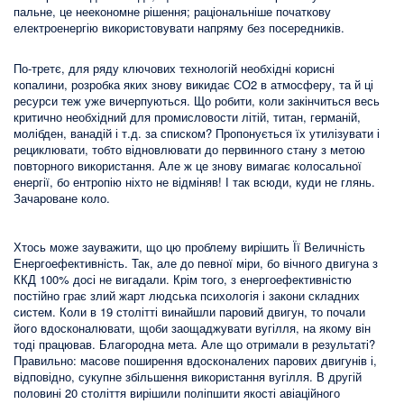
пальне, це неекономне рішення; раціональніше початкову
електроенергію використовувати напряму без посередників.
По-третє, для ряду ключових технологій необхідні корисні
копалини, розробка яких знову викидає СО2 в атмосферу, та й ці
ресурси теж уже вичерпуються. Що робити, коли закінчиться весь
критично необхідний для промисловости літій, титан, германій,
молібден, ванадій і т.д. за списком? Пропонується їх утилізувати і
рециклювати, тобто відновлювати до первинного стану з метою
повторного використання. Але ж це знову вимагає колосальної
енергії, бо ентропію ніхто не відміняв! І так всюди, куди не глянь.
Зачароване коло.
Хтось може зауважити, що цю проблему вирішить Її Величність
Енергоефективність. Так, але до певної міри, бо вічного двигуна з
ККД 100% досі не вигадали. Крім того, з енергоефективністю
постійно грає злий жарт людська психологія і закони складних
систем. Коли в 19 столітті винайшли паровий двигун, то почали
його вдосконалювати, щоби заощаджувати вугілля, на якому він
тоді працював. Благородна мета. Але що отримали в результаті?
Правильно: масове поширення вдосконалених парових двигунів і,
відповідно, сукупне збільшення використання вугілля. В другій
половині 20 століття вирішили поліпшити якості авіаційного