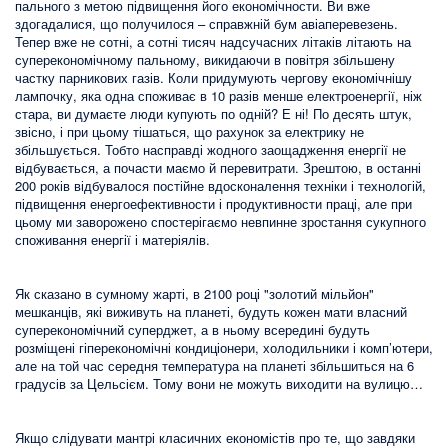
пального з метою підвищення його економічности. Ви вже
здогадалися, що получилося – справжній бум авіаперевезень.
Тепер вже не сотні, а сотні тисяч надсучасних літаків літають на
суперекономічному пальному, викидаючи в повітря збільшену
частку парникових газів. Коли придумують чергову економічнішу
лампочку, яка одна споживає в 10 разів менше електроенергії, ніж
стара, ви думаєте люди купують по одній? Е ні! По десять штук,
звісно, і при цьому тішаться, що рахунок за електрику не
збільшується. Тобто насправді жодного заощадження енергії не
відбувається, а почасти маємо й перевитрати. Зрештою, в останні
200 років відбувалося постійне вдосконалення техніки і технологій,
підвищення енергоефективности і продуктивности праці, але при
цьому ми заворожено спостерігаємо невпинне зростання сукупного
споживання енергії і матеріялів.
Як сказано в сумному жарті, в 2100 році "золотий мільйон"
мешканців, які виживуть на планеті, будуть кожен мати власний
суперекономічний суперджет, а в ньому всередині будуть
розміщені гіперекономічні кондиціонери, холодильники і комп’ютери,
але на той час середня температура на планеті збільшиться на 6
градусів за Цельсієм. Тому вони не можуть виходити на вулицю…
Якщо слідувати мантрі класичних економістів про те, що завдяки