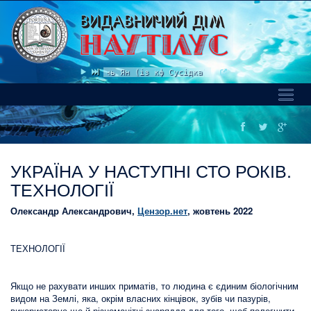
MONATIK, ROXOLANA - Інь Ян (із кф Сусідка).mp3
Toggl
Naviga
УКРАЇНА У НАСТУПНІ СТО РОКІВ.
ТЕХНОЛОГІЇ
Олександр Александрович,
Цензор.нет
, жовтень 2022
ТЕХНОЛОГІЇ
Якщо не рахувати инших приматів, то людина є єдиним біологічним
видом на Землі, яка, окрім власних кінцівок, зубів чи пазурів,
використовує ще й різноманітні знаряддя для того, щоб полегшити