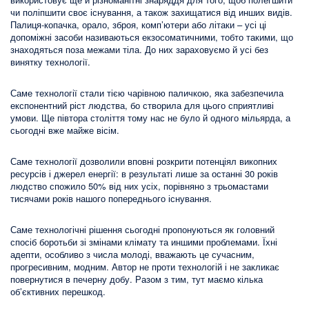
чи поліпшити своє існування, а також захищатися від инших видів.
Палиця-копачка, орало, зброя, комп’ютери або літаки – усі ці
допоміжні засоби називаються екзосоматичними, тобто такими, що
знаходяться поза межами тіла. До них зараховуємо й усі без
винятку технології.
Саме технології стали тією чарівною паличкою, яка забезпечила
експонентний ріст людства, бо створила для цього сприятливі
умови. Ще півтора століття тому нас не було й одного мільярда, а
сьогодні вже майже вісім.
Саме технології дозволили вповні розкрити потенціял викопних
ресурсів і джерел енергії: в результаті лише за останні 30 років
людство спожило 50% від них усіх, порівняно з трьомастами
тисячами років нашого попереднього існування.
Саме технологічні рішення сьогодні пропонуються як головний
спосіб боротьби зі змінами клімату та иншими проблемами. Їхні
адепти, особливо з числа молоді, вважають це сучасним,
прогресивним, модним. Автор не проти технологій і не закликає
повернутися в печерну добу. Разом з тим, тут маємо кілька
об’єктивних перешкод.