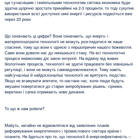
ще сучаснішим і геніяльнішим технологіям світова економіка буде
здатна щорічно зростати принаймні на 2-3 проценти, то тоді сукупне
використання всієї доступної нині енергії і ресурсів подвоїться вже
через 23 роки.
Що означають ці цифри? Вони означають, що енерго- і
матеріялозатратні технології не можуть розглядатися як наше
спасіння, тому що вони є однією з першопричин нашого божевілля.
Саме вони довели нас до нинішнього стану. На всі технологічні
процеси невмолимо діє закон ентропії. На відміну від живих
біологічних процесів, технології не здатні працювати без зовнішньої
регуляції, і вони не можуть самовідновлюватися. Тому навіть
найсучасніші й найдосконаліші технології не врятують людство.
Якщо не вгамувати апетити, то настане час, коли люди будуть
змушені повертатися до старих випробуваних рішень: сірники,
веретено і сапка отримають нове дихання.
То що ж нам робити?
Мабуть, негайно не відмовлятися від заявлених планів
реформування енергетичного і промислового сектора країни і
планети. Не йдеться про те, що технології й енергоефективність –